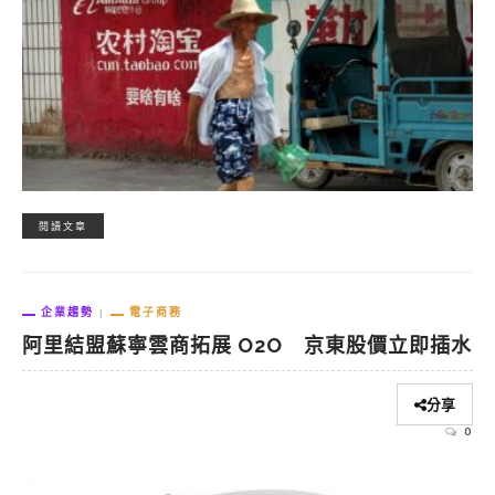
閱讀文章
企業趨勢
電子商務
阿里結盟蘇寧雲商拓展 O2O 京東股價立即插水
分享
0