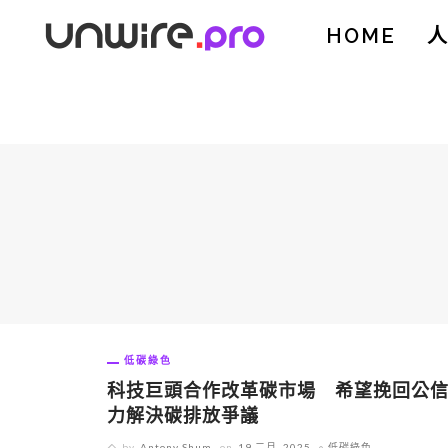
HOME
低碳綠色
科技巨頭合作改革碳市場 希望挽回公
力解決碳排放爭議
by
Antony Shum
on
19 二月, 2025
低碳綠色