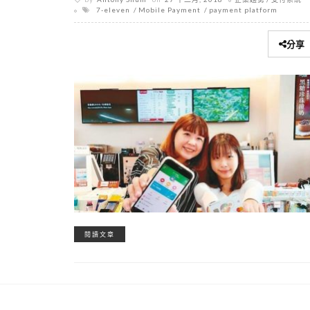
7-eleven
Mobile Payment
payment platform
分享
閱讀文章