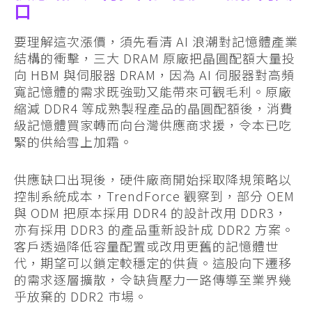
口
要理解這次漲價，須先看清 AI 浪潮對記憶體產業
結構的衝擊，三大 DRAM 原廠把晶圓配額大量投
向 HBM 與伺服器 DRAM，因為 AI 伺服器對高頻
寬記憶體的需求既強勁又能帶來可觀毛利。原廠
縮減 DDR4 等成熟製程產品的晶圓配額後，消費
級記憶體買家轉而向台灣供應商求援，令本已吃
緊的供給雪上加霜。
供應缺口出現後，硬件廠商開始採取降規策略以
控制系統成本，TrendForce 觀察到，部分 OEM
與 ODM 把原本採用 DDR4 的設計改用 DDR3，
亦有採用 DDR3 的產品重新設計成 DDR2 方案。
客戶透過降低容量配置或改用更舊的記憶體世
代，期望可以鎖定較穩定的供貨。這股向下遷移
的需求逐層擴散，令缺貨壓力一路傳導至業界幾
乎放棄的 DDR2 市場。