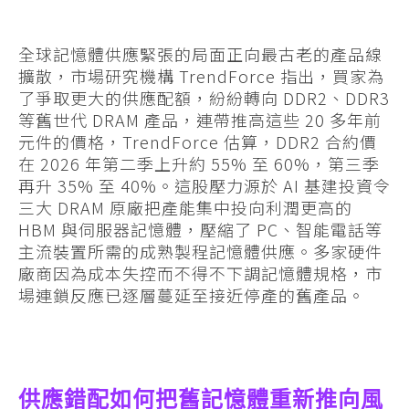
全球記憶體供應緊張的局面正向最古老的產品線
擴散，市場研究機構 TrendForce 指出，買家為
了爭取更大的供應配額，紛紛轉向 DDR2、DDR3
等舊世代 DRAM 產品，連帶推高這些 20 多年前
元件的價格，TrendForce 估算，DDR2 合約價
在 2026 年第二季上升約 55% 至 60%，第三季
再升 35% 至 40%。
這股壓力源於 AI 基建投資令
三大 DRAM 原廠把產能集中投向利潤更高的
HBM 與伺服器記憶體，壓縮了 PC、智能電話等
主流裝置所需的成熟製程記憶體供應。多家硬件
廠商因為成本失控而不得不下調記憶體規格，市
場連鎖反應已逐層蔓延至接近停產的舊產品。
供應錯配如何把舊記憶體重新推向風