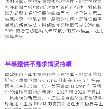
隊則可重新檢視記憶體規格的彈性，評估在效能
容許範圍內採用較低容量配置的可行性。對依賴
嵌入式與工業記憶體的廠商而言，提早建立第二
供應來源、分散對單一原廠的依賴，是降低斷供
風險的務實做法。財務團隊亦應把每月 10% 至
20% 的潛在漲幅納入未來數季的成本模型，避免
預算失守。
半導體供不應求情況持續
展望後市，產能擴張雖然正在推進，但遠水難救
近火，韓國巨頭 SK hynix 計劃在未來 5 年把晶
圓產出產能增加一倍，美國廠商 Micron 則預期
位於維珍尼亞州的新廠在 2027 與 2028 年釋出
「具規模的新產能」。這些投資雖然支撐長線供
應穩定，主流 DRAM 的實質新增產出卻仍要等上