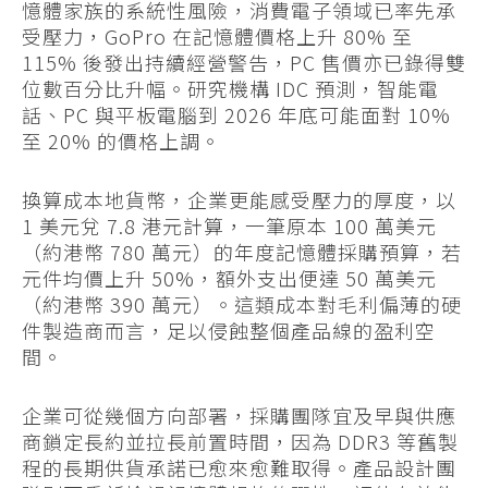
憶體家族的系統性風險，消費電子領域已率先承
受壓力，GoPro 在記憶體價格上升 80% 至
115% 後發出持續經營警告，PC 售價亦已錄得雙
位數百分比升幅。研究機構 IDC 預測，智能電
話、PC 與平板電腦到 2026 年底可能面對 10%
至 20% 的價格上調。
換算成本地貨幣，企業更能感受壓力的厚度，以
1 美元兌 7.8 港元計算，一筆原本 100 萬美元
（約港幣 780 萬元）的年度記憶體採購預算，若
元件均價上升 50%，額外支出便達 50 萬美元
（約港幣 390 萬元）。這類成本對毛利偏薄的硬
件製造商而言，足以侵蝕整個產品線的盈利空
間。
企業可從幾個方向部署，採購團隊宜及早與供應
商鎖定長約並拉長前置時間，因為 DDR3 等舊製
程的長期供貨承諾已愈來愈難取得。產品設計團