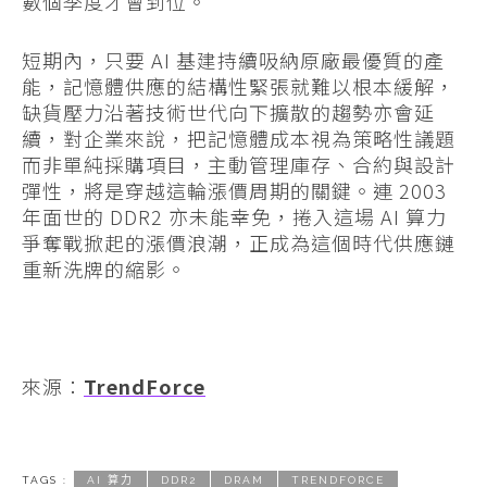
數個季度才會到位。
短期內，只要 AI 基建持續吸納原廠最優質的產
能，記憶體供應的結構性緊張就難以根本緩解，
缺貨壓力沿著技術世代向下擴散的趨勢亦會延
續，對企業來說，把記憶體成本視為策略性議題
而非單純採購項目，主動管理庫存、合約與設計
彈性，將是穿越這輪漲價周期的關鍵。連 2003
年面世的 DDR2 亦未能幸免，捲入這場 AI 算力
爭奪戰掀起的漲價浪潮，正成為這個時代供應鏈
重新洗牌的縮影。
來源：
TrendForce
TAGS :
AI 算力
DDR2
DRAM
TRENDFORCE