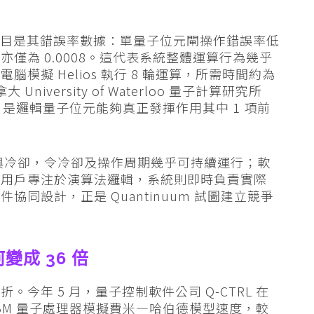
，最受注目是其錯誤率數據：單量子位元閘操作錯誤率低
作亦僅為 0.0008。這代表系統整體運算行為幾乎
模擬 Helios 執行 8 輪運算，所需時間約為
University of Waterloo 量子計算研究所
水平，是邏輯量子位元能夠真正發揮作用其中 1 項前
排序與冷卻，令冷卻及操作周期幾乎可持續運行；軟
讓用戶專注於演算法邏輯，系統則即時負責實際
同設計，正是 Quantinuum 試圖建立競爭
變成 36 倍
今年 5 月，量子控制軟件公司 Q-CTRL 在
 IBM 量子處理器模擬費米—哈伯德模型速度，較