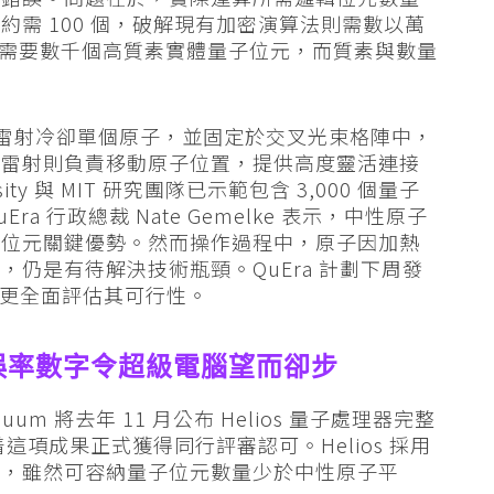
需 100 個，破解現有加密演算法則需數以萬
少需要數千個高質素實體量子位元，而質素與數量
。
利用雷射冷卻單個原子，並固定於交叉光束格陣中，
套雷射則負責移動原子位置，提供高度靈活連接
rsity 與 MIT 研究團隊已示範包含 3,000 個量子
 行政總裁 Nate Gemelke 表示，中性原子
子位元關鍵優勢。然而操作過程中，原子因加熱
仍是有待解決技術瓶頸。QuEra 計劃下周發
將能更全面評估其可行性。
》：錯誤率數字令超級電腦望而卻步
um 將去年 11 月公布 Helios 量子處理器完整
着這項成果正式獲得同行評審認可。Helios 採用
子，雖然可容納量子位元數量少於中性原子平