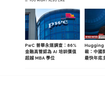
YOU MIGHT ALSO LIKE
上雲 AI
主權成雙重
PwC 普華永道調查：86%
Hugging
金融高管認為 AI 培訓價值
裁：中國
超越 MBA 學位
最快年底主