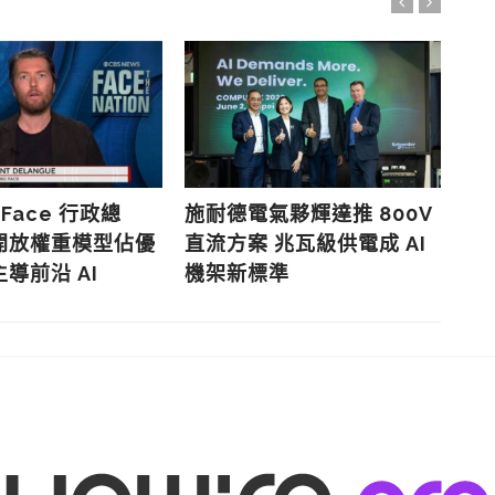
 Face 行政總
施耐德電氣夥輝達推 800V
歐
開放權重模型佔優
直流方案 兆瓦級供電成 AI
效
導前沿 AI
機架新標準
款