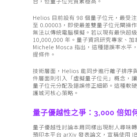
台，但量子位元質素極高。
Helios 目前設有 98 個量子位元
至 0.00003，即使最差雙量子位元閘操
無法以傳統電腦模擬。若以現有最快超級電腦
10,000,000 年。量子資訊研究專家、加拿大 
Michele Mosca 指出，這種錯誤率
提條件。
技術層面，Helios 能同步進行離子
件層面則引入「虛擬量子位元」概念，
量子位元分配及錯誤修正細節。這種軟硬件協
護城河核心策略。
量子優越性之爭：3,000 倍如何
量子優越性討論本周同樣出現耐人尋味轉折。
預印本平台 arXiv 發表論文，宣稱使用