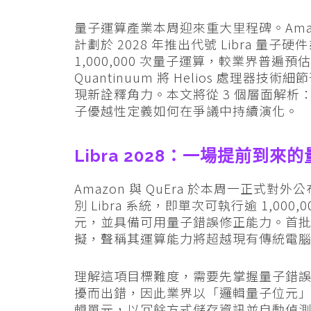
量子運算產業本周迎來重大里程碑。Amaz
計劃於 2028 年推出代號 Libra 
1,000,000 次量子運算，較業界普遍預
Quantinuum 將 Helios 處理器
現新詮釋角力。本文將從 3 個層面解析：Li
子優越性定義如何在爭議中持續演化。
Libra 2028：一場提前到來
Amazon 與 QuEra 於本周一正式對
別 Libra 系統，即單次可執行逾 1,0
元，並具備可用量子錯誤修正能力。首
擬，聲稱其運算能力將超越現有傳統電腦
理解這項目標難度，需要先掌握量子錯
擾而出錯，因此業界以「邏輯量子位元」
輯單元，以冗餘方式儲存資訊並自動偵