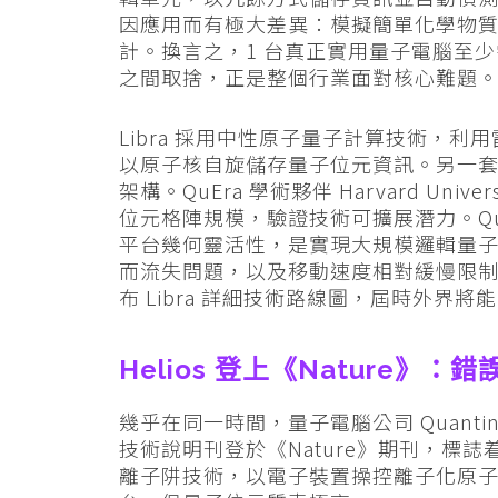
因應用而有極大差異：模擬簡單化學物質約
計。換言之，1 台真正實用量子電腦至
之間取捨，正是整個行業面對核心難題
Libra 採用中性原子量子計算技術，
以原子核自旋儲存量子位元資訊。另一
架構。QuEra 學術夥伴 Harvard Unive
位元格陣規模，驗證技術可擴展潛力。QuEra
平台幾何靈活性，是實現大規模邏輯量
而流失問題，以及移動速度相對緩慢限制，
布 Libra 詳細技術路線圖，屆時外界
Helios 登上《Nature
幾乎在同一時間，量子電腦公司 Quantinu
技術說明刊登於《Nature》期刊，標誌
離子阱技術，以電子裝置操控離子化原