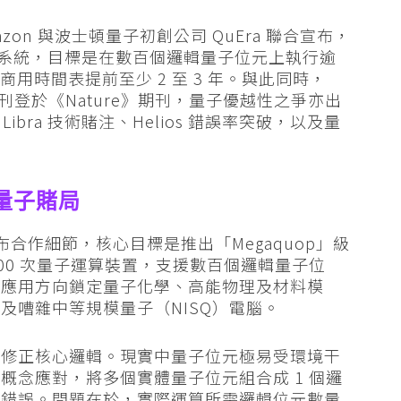
on 與波士頓量子初創公司 QuEra 聯合宣布，
量子硬件系統，目標是在數百個邏輯量子位元上執行逾
估商用時間表提前至少 2 至 3 年。與此同時，
技術細節刊登於《Nature》期刊，量子優越性之爭亦出
bra 技術賭注、Helios 錯誤率突破，以及量
的量子賭局
外公布合作細節，核心目標是推出「Megaquop」級
00,000 次量子運算裝置，支援數百個邏輯量子位
批應用方向鎖定量子化學、高能物理及材料模
及嘈雜中等規模量子（NISQ）電腦。
誤修正核心邏輯。現實中量子位元極易受環境干
概念應對，將多個實體量子位元組合成 1 個邏
測錯誤。問題在於，實際運算所需邏輯位元數量