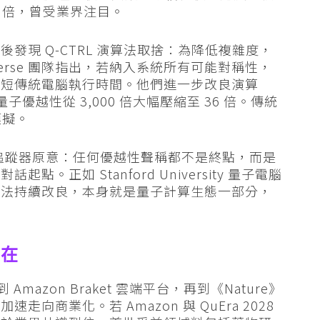
00 倍，曾受業界注目。
ing 隨後發現 Q-CTRL 演算法取捨：為降低複雜度，
iverse 團隊指出，若納入系統所有可能對稱性，
縮短傳統電腦執行時間。他們進一步改良演算
子優越性從 3,000 倍大幅壓縮至 36 倍。傳統
模擬。
性追蹤器原意：任何優越性聲稱都不是終點，而是
正如 Stanford University 量子電腦
，傳統演算法持續改良，本身就是量子計算生態一部分，
仍在
究室，到 Amazon Braket 雲端平台，再到《Nature》
商業化。若 Amazon 與 QuEra 2028