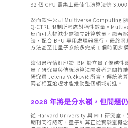
32 個 CPU 叢集上最佳化演算法快 3,0
然而軟件公司 Multiverse Comput
Q-CTRL 限制所考慮對稱性數量。Mult
反而可大幅減少需獨立計算數量，顯著
法，配合 BPU 專用處理器運行，最終將量
方法甚至比量子系統多完成 1 個時間步
這個過程恰好印證 IBM 設立量子優越
量子研究員與傳統演算法開發者之間持續對話起點。
研究員 Jelena Vučković 所言
兩者相互追趕才能推動整個領域前進。
2028 年將是分水嶺，但問題
從 Harvard University 與 MIT 研
期刊同行認可，量子計算正從實驗室概念加速走向