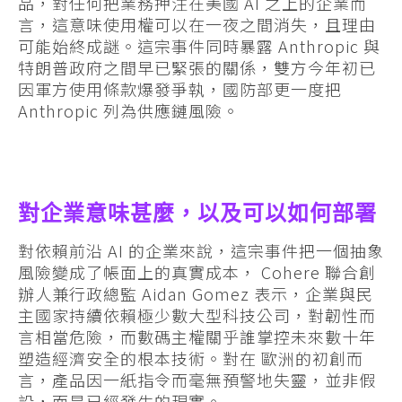
品，對任何把業務押注在美國 AI 之上的企業而
言，這意味使用權可以在一夜之間消失，且理由
可能始終成謎。這宗事件同時暴露 Anthropic 與
特朗普政府之間早已緊張的關係，雙方今年初已
因軍方使用條款爆發爭執，國防部更一度把
Anthropic 列為供應鏈風險。
對企業意味甚麼，以及可以如何部署
對依賴前沿 AI 的企業來說，這宗事件把一個抽象
風險變成了帳面上的真實成本， Cohere 聯合創
辦人兼行政總監 Aidan Gomez 表示，企業與民
主國家持續依賴極少數大型科技公司，對韌性而
言相當危險，而數碼主權關乎誰掌控未來數十年
塑造經濟安全的根本技術。對在 歐洲的初創而
言，產品因一紙指令而毫無預警地失靈，並非假
設，而是已經發生的現實。