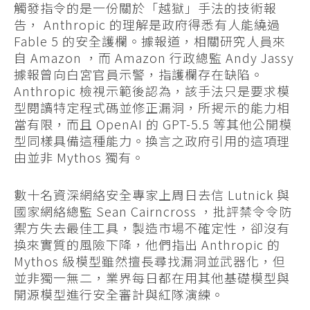
觸發指令的是一份關於「越獄」手法的技術報
告， Anthropic 的理解是政府得悉有人能繞過
Fable 5 的安全護欄。據報道，相關研究人員來
自 Amazon ，而 Amazon 行政總監 Andy Jassy
據報曾向白宮官員示警，指護欄存在缺陷。
Anthropic 檢視示範後認為，該手法只是要求模
型閱讀特定程式碼並修正漏洞，所揭示的能力相
當有限，而且 OpenAI 的 GPT-5.5 等其他公開模
型同樣具備這種能力。換言之政府引用的這項理
由並非 Mythos 獨有。
數十名資深網絡安全專家上周日去信 Lutnick 與
國家網絡總監 Sean Cairncross ，批評禁令令防
禦方失去最佳工具，製造市場不確定性，卻沒有
換來實質的風險下降，他們指出 Anthropic 的
Mythos 級模型雖然擅長尋找漏洞並武器化，但
並非獨一無二，業界每日都在用其他基礎模型與
開源模型進行安全審計與紅隊演練。