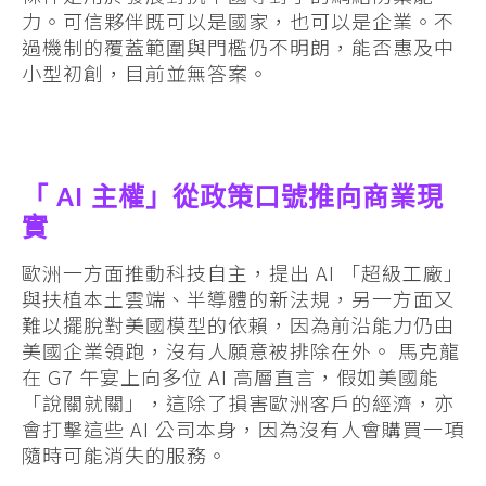
力。可信夥伴既可以是國家，也可以是企業。不
過機制的覆蓋範圍與門檻仍不明朗，能否惠及中
小型初創，目前並無答案。
「 AI 主權」從政策口號推向商業現
實
歐洲一方面推動科技自主，提出 AI 「超級工廠」
與扶植本土雲端、半導體的新法規，另一方面又
難以擺脫對美國模型的依賴，因為前沿能力仍由
美國企業領跑，沒有人願意被排除在外。 馬克龍
在 G7 午宴上向多位 AI 高層直言，假如美國能
「說關就關」，這除了損害歐洲客戶的經濟，亦
會打擊這些 AI 公司本身，因為沒有人會購買一項
隨時可能消失的服務。