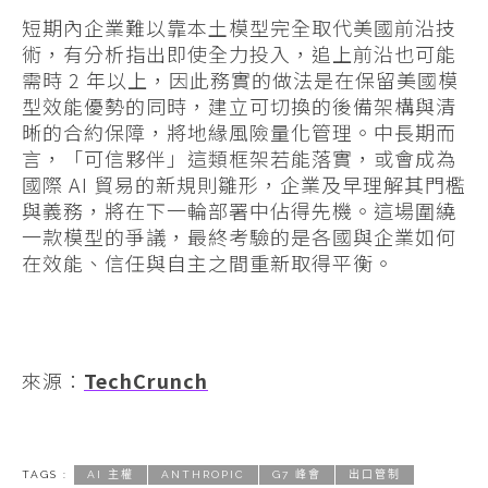
短期內企業難以靠本土模型完全取代美國前沿技
術，有分析指出即使全力投入，追上前沿也可能
需時 2 年以上，因此務實的做法是在保留美國模
型效能優勢的同時，建立可切換的後備架構與清
晰的合約保障，將地緣風險量化管理。中長期而
言，「可信夥伴」這類框架若能落實，或會成為
國際 AI 貿易的新規則雛形，企業及早理解其門檻
與義務，將在下一輪部署中佔得先機。這場圍繞
一款模型的爭議，最終考驗的是各國與企業如何
在效能、信任與自主之間重新取得平衡。
來源：
TechCrunch
TAGS :
AI 主權
ANTHROPIC
G7 峰會
出口管制