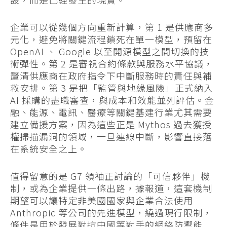
企業可以從幾個方向重新計算，第 1 是供應商多
元化，避免將關鍵流程鎖死在單一模型，預留在
OpenAI 、 Google 以至開源模型之間切換的技
術彈性。第 2 是審視合約條款與服務水平協議，
釐清供應商在政府指令下中斷服務時的責任與補
救安排。第 3 是把「監管與地緣風險」正式納入
AI 採購的盡職審查，與成本和效能並列評估。金
融、能源、電訊、醫療等關鍵基建行業尤其需要
建立備援方案，因為這些正是 Mythos 過去獲授
權掃描漏洞的領域，一旦連線中斷，影響直接落
在系統安全之上。
值得留意的是 G7 領袖正討論的「可信夥伴」機
制，或為企業提供一條出路，據報道，這套機制
期望可以讓特定非美國國家與企業合法使用
Anthropic 等公司的先進模型，繞過現行限制，
條件是用於發展對抗中國等對手的網絡防禦能