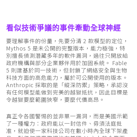
看似技術爭議的事件牽動全球神經
要理解事件的份量，先要分清 2 款模型的定位，
Mythos 5 是未公開的完整版本，能力極強，特
別擅長偵測潛藏多年的軟件漏洞，過往只開放給
政府機構與部分企業夥伴用於加固系統。 Fable
5 則建基於同一技術，但封鎖了網絡安全與生物
科技方面的高危能力，屬於可公開使用的版本。
Anthropic 採取的是「縱深防禦」策略，承認沒
有任何模型能做到完美的越獄抵抗，因此目標是
令越獄要麼範圍狹窄，要麼代價高昂。
真正令各國警惕的並非單一漏洞，而是美國示範
了一種權力：政府能以一封信件、毋須法庭批
准，就迫使一家科技公司在數小時內全球下架產