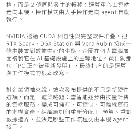
格，而是 2 條同時發生的轉移：運算重心由雲端
走向本機，操作模式由人手操作走向 agent 自動
執行。
NVIDIA 透過 CUDA 相容性與完整軟件堆疊，把
RTX Spark、DGX Station 與 Vera Rubin 接成一
條由裝置到數據中心的生態，企圖在個人電腦層
面複製它在 AI 基礎設施上的主導地位。黃仁勳那
句「PC 正在被重新發明」，最終指向的是運算
與工作模式的根本改寫。
對企業領袖來說，這次發布提供的不只是新硬件
選項，而是一道策略題：當智能逐步由按量計費
的雲端服務，變成可擁有、可控制、可離線運行
的本機資產，組織應如何重新分配 IT 預算、重劃
數據邊界，並決定哪些工作流程交由本機 agent
接手。