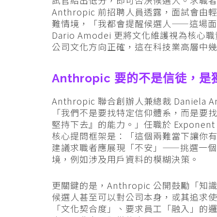
試官給出低分，即可否決候選人。求職
Anthropic 前招聘人員透露，面試
難情境，「我都會提醒候選人——這場
Dario Amodei 更將文化維護視為核心
公司文化方向正確，這在科技業高層中
Anthropic 要的不是信徒，
Anthropic 聯合創辦人兼總裁 Daniela
「我們不是要找特定信仰體系，而是要
堅持下去』的能力。」任職於 Exponent 的職涯
核心提問框架是：「這個兩難當下讓你
建議求職者應展現「不安」——挑選一
境，例如涉及用戶資料的模糊決策。
更關鍵的是，Anthropic 公開鼓勵「知識獨立性
候選人甚至可以對公司本身，或其追求
「文化契合度」、要求員工「融入」的邏輯截