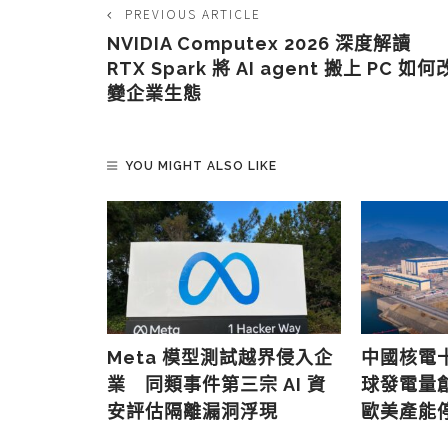
PREVIOUS ARTICLE
NVIDIA Computex 2026 深度解讀
RTX Spark 將 AI agent 搬上 PC 如何
變企業生態
YOU MIGHT ALSO LIKE
e 行政總
Meta 模型測試越界侵入企
中國核電
重模型佔優
業 同類事件第三宗 AI 資
球發電量創 
AI
安評估隔離漏洞浮現
歐美產能