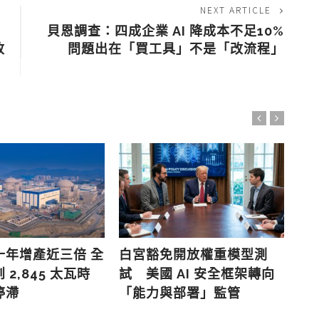
NEXT ARTICLE
貝恩調查：四成企業 AI 降成本不足10%
改
問題出在「買工具」不是「改流程」
P
金
超
十年增產近三倍 全
白宮豁免開放權重模型測
2,845 太瓦時
試 美國 AI 安全框架轉向
停滯
「能力與部署」監管