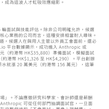
pic，成為這波人才虹吸效應縮影。
經過 5 輪面試與技能評估。除非公司明確允許，候選
I 為核心業務的公司而言，這種安排相當耐人尋味。
ek 調查報道，候選人在與用人主管以外員工會面前，還必
.io 平台數據顯示，成功進入 Anthropic 或
 美元（約港幣 HK$35,880）準備面試，模擬面試
約港幣 HK$1,326 至 HK$4,290）。平台創辦
元，薪水就漲 20 萬美元（約港幣 156 萬元），這筆
戰場」。不論應徵研究科學家、會計師還是薪酬
thropic 可從任何部門抽調面試官，一旦面