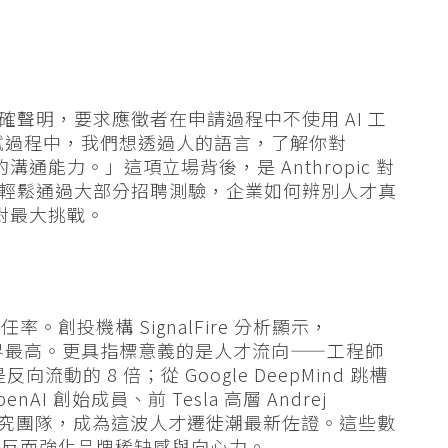
聘頁面明確聲明，要求應徵者在申請過程中不使用 AI 工
面試過程中，我們想透過人的語言，了解你對
 的溝通能力。」這項立場背後，是 Anthropic 對
身已能輕鬆通過大部分招聘測驗，企業如何辨別人才真
面對最大挑戰。
創投機構 SignalFire 分析顯示，
%，為業界最高。更具指標意義的是人才流向——工程師
是反向流動的 8 倍；從 Google DeepMind 跳槽
enAI 創始成員、前 Tesla 高層 Andrej
opic 研究團隊，成為這波人才遷徙潮最新佐證。這些數
，反而強化品牌稀缺感與向心力。