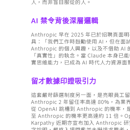
人，而非盲目服從的人。
AI 禁令背後深層邏輯
Anthropic 早在 2025 年已於招
具：「我們工作時鼓勵使用 AI，但在
Anthropic 的個人興趣，以及不借助 AI
「真實性」的執念。當 Claude 本
實思維能力，已成為 AI 時代人力資源
留才數據印證吸引力
這套嚴苛篩選制度另一面，是亮眼員工留任率。
Anthropic 2 年留任率高達 80
從 OpenAI 跳槽到 Anthropic 的機率，
至 Anthropic 的機率更高達約 11 倍。Op
Karpathy 近期亦宣布加入 Anthr
字說明，嚴格入場門檻並未嚇退求職者