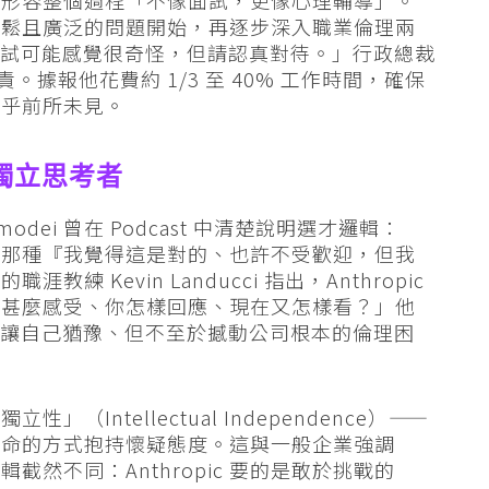
者形容整個過程「不像面試，更像心理輔導」。
會由輕鬆且廣泛的問題開始，再逐步深入職業倫理兩
面試可能感覺很奇怪，但請認真對待。」行政總裁
職責。據報他花費約 1/3 至 40% 工作時間，確保
幾乎前所未見。
是獨立思考者
 Amodei 曾在 Podcast 中清楚說明選才邏輯：
找那種『我覺得這是對的、也許不受歡迎，但我
教練 Kevin Landucci 指出，Anthropic
有甚麼感受、你怎樣回應、現在又怎樣看？」他
個讓自己猶豫、但不至於撼動公司根本的倫理困
」（Intellectual Independence）——
使命的方式抱持懷疑態度。這與一般企業強調
然不同：Anthropic 要的是敢於挑戰的