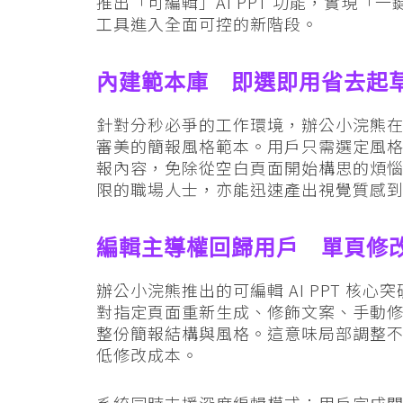
推出「可編輯」AI PPT 功能，實現「
工具進入全面可控的新階段。
內建範本庫 即選即用省去起
針對分秒必爭的工作環境，辦公小浣熊在
審美的簡報風格範本。用戶只需選定風
報內容，免除從空白頁面開始構思的煩
限的職場人士，亦能迅速產出視覺質感
編輯主導權回歸用戶 單頁修
辦公小浣熊推出的可編輯 AI PPT 核
對指定頁面重新生成、修飾文案、手動
整份簡報結構與風格。這意味局部調整不再
低修改成本。
系統同時支援深度編輯模式：用戶完成