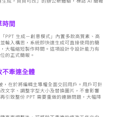
一鍵生成，頁頁可改」的辦公新體驗，標誌 AI 簡報
草時間
「PPT 生成－創意模式」內置多款高質素、高
格並輸入構思，系統即快速生成可直接使用的簡
惱，大幅縮短製作時間。這項設計令設計能力有
到位的正式簡報。
改不牽連全體
心突破，在於將編輯主導權全面交回用戶。用戶可針
修改文字、調整字型大小及替換圖片，不會影響
引致整份 PPT 需要重做的連鎖問題，大幅降
關鍵頁面調整後，可將餘下重複的修改工作交由