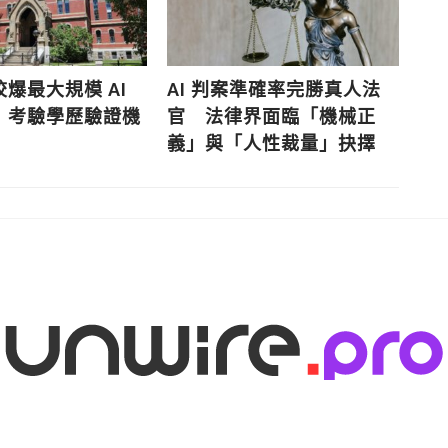
爆最大規模 AI
AI 判案準確率完勝真人法
C
 考驗學歷驗證機
官 法律界面臨「機械正
級
義」與「人性裁量」抉擇
異