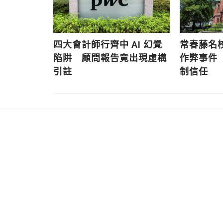
增 20
四大會計師行齊中 AI 幻覺
常春藤名校
權浪潮催生
陷阱 顧問報告竟出現虛構
作弊事件
引註
制信任