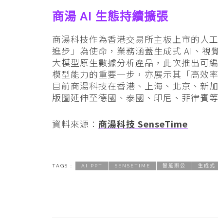
商湯 AI 生態持續擴張
商湯科技作為香港交易所主板上市的人工智
進步」為使命，業務涵蓋生成式 AI、視
大模型原生數據分析產品，此次推出可編輯 
模型能力的重要一步，亦展示其「高效率
目前商湯科技在香港、上海、北京、新
版圖延伸至德國、泰國、印尼、菲律賓等國
資料來源：
商湯科技 SenseTime
TAGS :
AI PPT
SENSETIME
智能辦公
生成式 