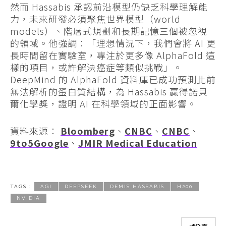
然而 Hassabis 承認前沿模型仍缺乏科學理解能
力，未來研發必須聚焦世界模型（world
models）、階層式規劃和長期記憶三個被忽視
的領域。他強調：「理想情況下，我們會將 AI 更
長時間留在實驗室，專注於更多像 AlphaFold 這
樣的項目，或許解決癌症等類似挑戰」。
DeepMind 的 AlphaFold 資料庫已成功預測此前
無法解析的蛋白質結構，為 Hassabis 贏得諾貝
爾化學獎，證明 AI 在科學領域的正面影響。
資料來源：
Bloomberg
、
CNBC
、
CNBC
、
9to5Google
、
JMIR Medical Education
TAGS :
AGI
DEEPSEEK
DEMIS HASSABIS
H200
NVIDIA