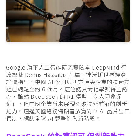
Google 旗下人工智能研究實驗室 DeepMind 行
政總裁 Demis Hassabis 在瑞士達沃斯世界經濟
論壇指出，中國 AI 公司與西方頂尖企業的技術差
距已縮短至約 6 個月。這位諾貝爾化學獎得主認
為，雖然 DeepSeek 的 R1 模型「令人印象深
刻」，但中國企業尚未展現突破技術前沿的創新
能力。適逢美國總統特朗普放寬對華 AI 晶片出口
管制，標誌全球 AI 競爭進入新階段。