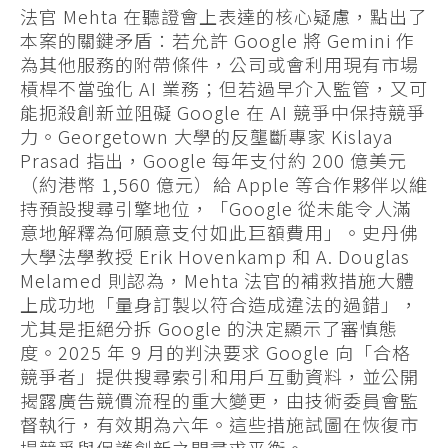
法官 Mehta 在聽證會上表達的核心疑慮，點出了
本案的關鍵矛盾：若允許 Google 將 Gemini 作
為其他服務的附帶條件，公司或會利用現有市場
槓桿不當強化 AI 業務；但若過早介入監管，又可
能扼殺創新並阻礙 Google 在 AI 競爭中保持競爭
力。Georgetown 大學的反壟斷專家 Kislaya
Prasad 指出，Google 每年支付約 200 億美元
（約港幣 1,560 億元）給 Apple 等合作夥伴以維
持預設搜尋引擎地位，「Google 從未能令人滿
意地解釋為何願意支付如此巨額費用」。史丹佛
大學法學教授 Erik Hovenkamp 和 A. Douglas
Melamed 則認為，Mehta 法官的補救措施大體
上成功地「量身訂製以符合造成違法的過錯」，
尤其是拒絕分拆 Google 的決定顯示了審慎態
度。2025 年 9 月的判決要求 Google 向「合格
競爭者」提供搜尋索引和用戶互動資料，並公開
揭露廣告競價流程的重大變更，由技術委員會監
督執行，有效期為六年。這些措施試圖在恢復市
場競爭與保護創新之間尋求平衡。