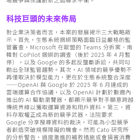
科技巨頭的未來佈局
對企業決策者而言，本案的發展揭示三大戰略啟
示。首先，生態系統捆綁策略面臨日益嚴格的監
管審查，Microsoft 在歐盟的 Teams 分拆案、南
韓對 CoPilot 捆綁的調查（後於 2025 年 4 月暫
停），以及 Google 的多起反壟斷訴訟，共同勾
勒出全球監管趨勢。其次，AI 領域的競爭優勢不
再僅取決於模型能力，更在於生態系統整合深度
——OpenAI 與 Google 於 2025 年 6 月達成的
雲端運算合作協議，以及 OpenAI 計劃於數週內
推出的 AI 驅動瀏覽器，都顯示競爭對手願意跨越
傳統界線以獲取運算資源和用戶資料。第三，資
料存取權正成為新的競爭武器，法院要求
Google 分享搜尋資料的裁決，可能為小型競爭
者創造突破規模障礙的機會。然而 Cato 研究所
的分析警告，過度激進的補救措施或會損害消費