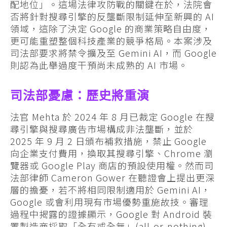
配地位」。這場法律攻防戰的關鍵在於，法院會
否將針對搜尋引擎的反壟斷限制延伸至新興的 AI
領域，這除了決定 Google 的商業策略自由度，
更可能重塑整個科技產業的競爭格局。本案涉及
司法部要求將禁令擴及至 Gemini AI，而 Google
則認為此舉過度干預尚未成熟的 AI 市場。
司法部憂慮：歷史將重演
法官 Mehta 於 2024 年 8 月已裁定 Google 在搜
尋引擎與搜尋廣告市場構成非法壟斷，並於
2025 年 9 月 2 日頒布補救措施，禁止 Google
向企業支付費用，換取其搜尋引擎、Chrome 瀏
覽器或 Google Play 商店的預設使用權。然而司
法部律師 Cameron Gower 在聽證會上提出更深
層的擔憂，若不將相同限制適用於 Gemini AI，
Google 或會利用現有市場優勢重施故技。審理
過程中揭露的證據顯示，Google 對 Android 裝
置製造商採取「全有或全無」(all-or-nothing)