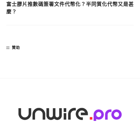
富士膠片推數碼簽署文件代幣化？半同質化代幣又是甚
麼？
贊助