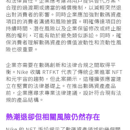
和法律責任。企業應考慮為用戶提供替代方案、
合理的過渡期或適當的補償機制，以減輕突然退
出對消費者的影響。同時企業應加強對數碼資產
項目的消費者溝通和風險披露。明確傳達項目的
持續時間、潛在風險以及企業保留修改或終止服
務的權利，可能有助於避免類似訴訟。同時，確
保消費者理解數碼資產的價值波動性和流動性風
險也很重要。
企業亦需要在數碼創新和法律合規之間取得平
衡。Nike 收購 RTFKT 代表了傳統企業進軍 NFT
和元宇宙的趨勢，但此案顯示，這種擴張應當建
立在堅實的法律基礎上。在推出數碼資產產品
前，企業應尋求專業法律建議，設計符合現有法
規的產品結構。
熱潮退卻但相關風險仍然存在
Nike 的 NFT 訴訟揭示了數碼資產領域的幾個關