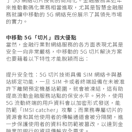
了 5G 網絡切片技術的商用化。金融服務業近年
來推動數碼化業務相當進取，尤其是智慧金融服
務就讓中移動的 5G 網絡充份展示了其領先市場
的實力。
中移動 5G「切片」四大優點
當然，金融行業對網絡服務的各方面表現尤其是
安全一向非常嚴格，中移動的 5G 切片解決方案
也要藉着以下特性才能脫穎而出：
提升安全性：5G 切片技術具備 SIM 網絡卡與基
站綁定功能，一旦 SIM 卡或者終端設備在未被准
許下離開預定機基站範圍，就會被凍結，這有助
提高流動金融服務站點的保安水平。另外，使用
5G 流動終端的用戶資料會以加密形式發送，能
防範「IMSI catcher」攻擊；而業務專屬切片的
資源會和其他使用者的傳輸通道會被分隔開，進
一步保護使用者的資料和防範被篡改，以達到金
融業如銀行的資訊傳輸安全要求。