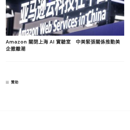
Amazon 關閉上海 AI 實驗室 中美緊張關係推動美
企撤離潮
贊助