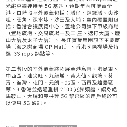
光纖專線連接至 5G 基站，預期年內可覆蓋全
港。首階段室外覆蓋包括：灣仔、銅鑼灣、尖沙
咀、旺角、深水埗、沙田及大埔；室內覆蓋則包
括：香港會議展覽中心、置地公司旗下甲級商場
（置地廣塲、交易廣場一及二 座、遮打大廈、歷
山大廈及太子大廈）、 長江實業集團旗下主要商
場（海之戀商場 OP Mall）、香港國際機場及特
選 3Shops 熱點等。
第二階段的室外覆蓋將拓展至港島南、港島東、
中西區、油尖旺、九龍城、黃大仙、觀塘、葵
青、荃灣、屯門、元朗、北區、西貢及離島區
等。3 香港並透過重耕 2100 兆赫頻譜，讓身處
馬鞍山、大埔和赤柱等 5G 禁飛區的用戶終於可
以使用 5G 通訊。