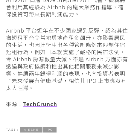
會利用其經驗為 Airbnb 的龐大業務作指導，確
保投資可帶來長期利潤能力。
Airbnb 平台近年在不少國家遇到反彈，認為其住
宿短租平台令當地房地產租金飆升，亦影響居民
的生活，也因此衍生出各種管制條例來限制住宿
短租行為，例如日本就實施了嚴格的民宿法例，
令 Airbnb 房源數量大減。不過 Airbnb 方面亦有
透過與政府協調和推出其他相關服務來減少影
響。連續兩年錄得利潤的表現，也向投資者表明
了未來發展有健康基礎，相信其 IPO 上市應沒有
太大阻滯。
來源：
TechCrunch
TAGS :
AIRBNB
IPO