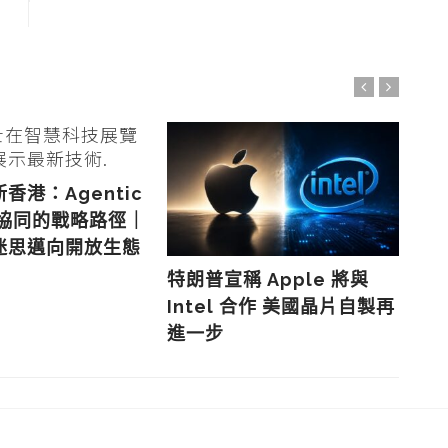
香港：Agentic
AW
界協同的戰略路徑｜
2
迷思邁向開放生態
再
特朗普宣稱 Apple 將與
Intel 合作 美國晶片自製再
進一步