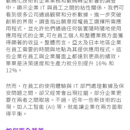
數碼化技術對企業業務和數碼轉型影響的調查
中，顯示企業 IT 與員工之間的粘性關係，我們可
看到很多公司通過觀察和分析數據，進一步突破
創新的界限。調查指出願意授權員工選擇所需應
用程式，並允許他們通過任何裝置隨時隨地使用
應用程式的企業,可在員工個人和整體業務方面獲
得顯著的收益。整體而言，亞太及日本地區企業
在員工需要的時間與地點為其提供應用程式，這
些企業在員工與企業層面上都達到更高的績效，
單單是決策速度和生產力就分別提升 16% 和
12%。
然而，在員工的使用體驗與 IT 部門處理數據及保
安問題之間，卻又經常會出現拉鋸，部分企業更
要在兩者之間取捨。不過，近年一些新技術的出
現，如人工智能 (AI) 等，就能讓企業在兩方面取
得平衡。