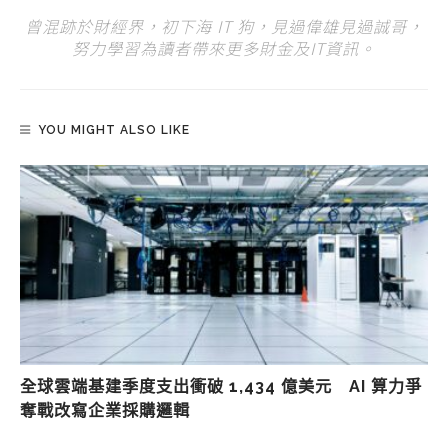
曾混跡於財經界，初下海 IT 狗，見過偉雄見過誠哥，
努力學習為讀者帶來更多財金及IT資訊。
YOU MIGHT ALSO LIKE
全球雲端基建季度支出衝破 1,434 億美元 AI 算力爭
奪戰改寫企業採購邏輯