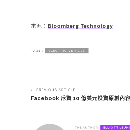
來源：
Bloomberg Technology
TAGS :
ELECTRIC VEHICLE
PREVIOUS ARTICLE
Facebook 斥資 10 億美元投資原創內
THE AUTHOR
ELLIOTT LEUN