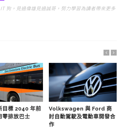
IT 狗，見過偉雄見過誠哥，努力學習為讀者帶來更多
目標 2040 年前
Volkswagen 與 Ford 商
Fa
用零排放巴士
討自動駕駛及電動車開發合
人 
作