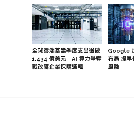
史丹福演說避
AI 應用的
驗
全球雲端基建季度支出衝破
Googl
1,434 億美元 AI 算力爭奪
布局 提
戰改寫企業採購邏輯
風險