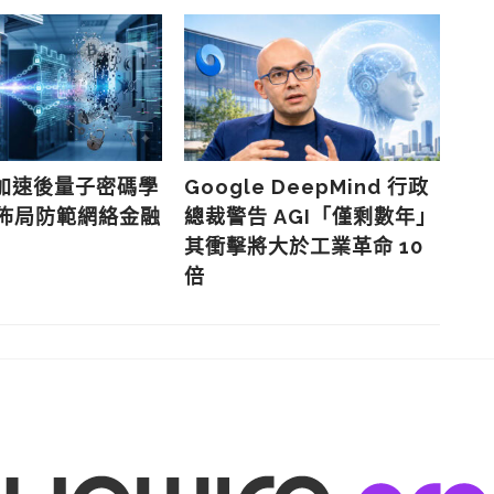
G
趨
成
e 加速後量子密碼學
Google DeepMind 行政
早佈局防範網絡金融
總裁警告 AGI「僅剩數年」
其衝擊將大於工業革命 10
倍