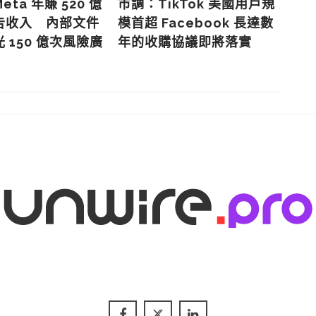
ta 年賺 520 億
市調：TikTok 美國用戶規
Fa
告收入 內部文件
模首超 Facebook 長達數
M
 150 億次風險廣
年的收購協議即將落實
電