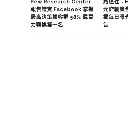
終於成功更
Pew Research Center
路透社：Me
一段落
報告證實 Facebook 掌握
元詐騙廣
最高決策權客群 58% 購買
揭每日曝光
力轉換第一名
告