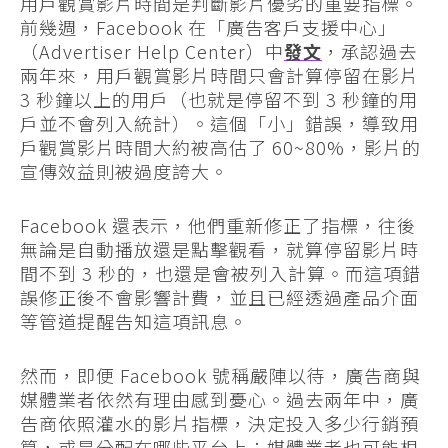
用戶觀賞影片時間是判斷影片優劣的重要指標。
前幾週，Facebook 在「廣告客戶支援中心」
（Advertiser Help Center）中
發文
，承認過去
兩年來，用戶觀賞影片時間只會計算停留在影片
3 秒鐘以上的用戶（也就是停留不到 3 秒鐘的用
戶並不會列入統計）。這個「小」錯誤，導致用
戶觀賞影片時間大約被高估了 60~80%，影片的
宣傳效益則被過度誇大。
Facebook 還表示，他們重新修正了指標，往後
無論是自動播放還是點擊觀看，就算停留影片時
間不到 3 秒的，也還是會被列入計算。而這項錯
誤修正後不會影響計費，並且已經透過產品介面
等管道提醒告知這項訊息。
然而，即便 Facebook 號稱嚴陣以待，廣告商與
媒體業者依然有理由感到憂心。過去兩年中，廣
告商依照灌水的影片指標，決定投入多少行銷預
算，或是分配在哪些平台上；媒體業者也可能根