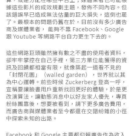
據這些影片的成效規劃主題，發佈不同內容。但
該錯誤早已造成無法估量的巨大損失，這倒也罷
了。最根本的問題仍舊在於，目前沒有多少廣告
商及媒體業者， 能夠不靠 Facebook、Google
跟 Youtube 等網路平台自力更生下去的。
這些網路巨頭雖然擁有數之不盡的使用者資料，
卻牢牢掌控在自己手裡，第三方單位能獲得的資
訊及回饋都相當有限，就像築起一道看不見的
「封閉花園」（walled garden），世界就以其
為中心運轉。前些時候 Zuckerberg 登高一呼，
宣稱要讓臉書用戶重新找回更好的體驗，於是更
改演算法，讓動態消息中以好友家人優先，專頁
粉絲團靠後，想要被看到，請下更多廣告費用，
而廣告商與媒體業者至今都還在交錯紛雜的小徑
中探索未知的出路。
Facebook 和 Google 主要都仰賴廣告作為收入