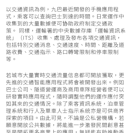
以交通資訊為例，九巴最近開發的手機應用程
式，乘客可以查詢巴士到達的時間。日常運作中
收集到的大量數據便可协助政府制定交通政
策。 同樣，運輸署的中央數據存庫「運輸資訊系
統」（ITS）收集、處理及發布各項交通資訊，
包括特別交通消息、交通速度、時間、距離及道
路收費、交通指示、路口轉彎限制和停車限制
等。
若城市大量實時交通流量信息都可開放獲取，更
先進的交通智能應用程式將會被開發出來。例如
巴士公司、隧道營運商及商用車隊經營者便可以
研發實時應用程式，隨時調整他們的運作應付突
如其來的交通情況。除了乘客資訊系統，泊車管
理系統和行人及單車人士指示系統亦是可供商界
探索的項目。由此可見，不論是公私營機構，若
願意開放公共數據，將能進一步激發民間創意甚
至是開拓更多商業上的應用，無疑能有助推動香