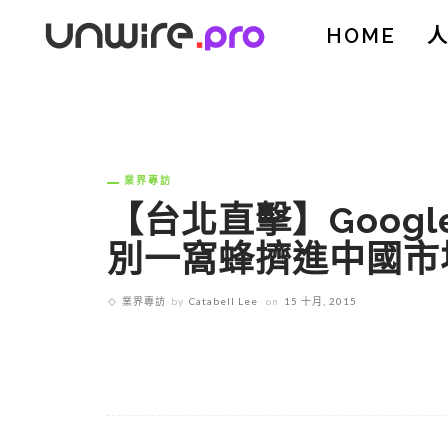
HOME
業界專訪
【台北直擊】Goog
別一窩蜂擠進中國市
業界專訪
by
Catabell Lee
on
15 十月, 2015