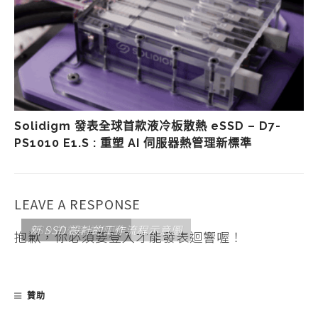
Solidigm 發表全球首款液冷板散熱 eSSD – D7-
PS1010 E1.S : 重塑 AI 伺服器熱管理新標準
LEAVE A RESPONSE
SSD 的效率說明圖
新 SSD 設計的工作流程示意圖
抱歉，你必須要
登入
才能發表迴響喔！
贊助