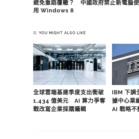
避免重蹈覆轍？ 中國政府禁止新電腦
用 Windows 8
YOU MIGHT ALSO LIKE
賽：
全球雲端基建季度支出衝破
IBM 下
force、
1,434 億美元 AI 算力爭奪
據中心業
 億粉絲
戰改寫企業採購邏輯
AI 戰略不