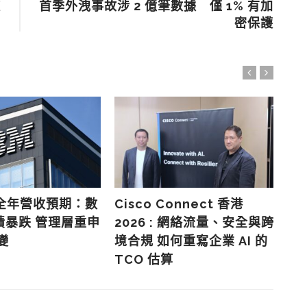
使
首季外洩事故涉 2 億筆數據 僅 1% 有加
密保護
調全年營收預期：數
Cisco Connect 香港
Am
績暴跌 管理層重申
2026 : 網絡流量、安全與跨
押
變
境合規 如何重寫企業 AI 的
仍
TCO 估算