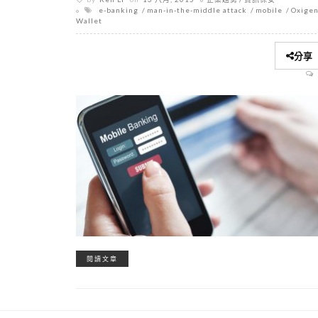
e-banking
man-in-the-middle attack
mobile
Oxige
Wallet
分享
閱讀文章