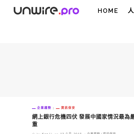
HOME
企業趨勢
資訊保安
網上銀行危機四伏 發展中國家情況最為
重
by
Ken Li
on
13 八月, 2015
企業趨勢
資訊保安