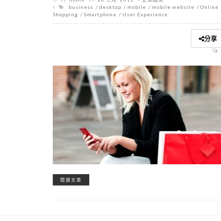
business
desktop
mobile
mobile website
Online
Shopping
Smartphone
User Experience
分享
閱讀文章