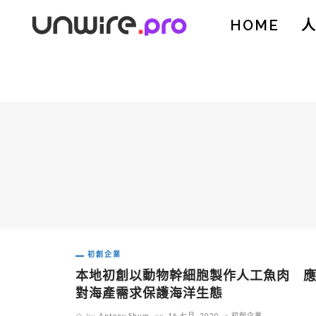
HOME
初創企業
本地初創以動物幹細胞製作人工魚肉 
對海產需求保護海洋生態
by
Antony Shum
on
16 七月, 2020
初創企業