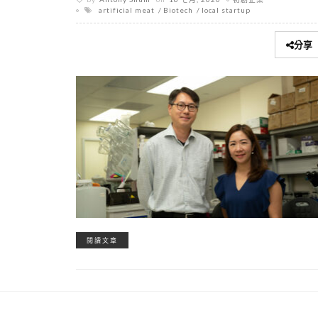
artificial meat
Biotech
local startup
分享
閱讀文章