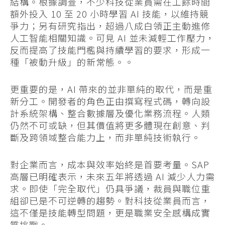
結構。根據調查，不少科技從業員需在工餘時間
額外投入 10 至 20 小時學習 AI 技能，以維持競
爭力；另有研究指出，超過八成白領正主動進修
人工智能相關知識。可見 AI 並未減輕工作壓力，
反而提高了技能門檻與持續學習的要求，形成一
種「被動升級」的新常態。。
更重要的是，AI 帶來的並非單純的取代，而是重
新分工。開發者的角色正由撰寫程式碼，轉向設
計系統架構、整合數據層及優化業務流程。人類
仍然不可或缺，但其價值將更多體現在創意、判
斷及跨領域整合能力上，而非單純技術執行。
對企業而言，成本與效率始終是首要考量。SAP
高層已明確表示，未來五年將透過 AI 減少人力需
求。即使「完全取代」仍具爭議，裁員與職位重
組卻已是不可逆轉的趨勢。對科技從業員而言，
這不僅是技能轉型問題，更是職業安全感構成實
質挑戰。