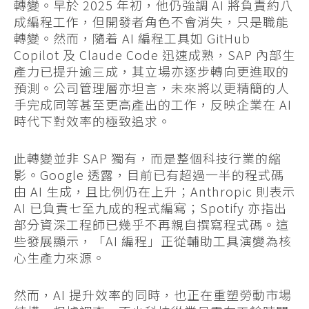
轉變。早於 2025 年初，他仍強調 AI 將負責約八
成編程工作，但開發者角色不會消失，只是職能
轉變。然而，隨着 AI 編程工具如 GitHub
Copilot 及 Claude Code 迅速成熟，SAP 內部生
產力已提升逾三成，其立場亦逐步轉向更進取的
預測。公司管理層亦坦言，未來將以更精簡的人
手完成同等甚至更高產出的工作，反映企業在 AI
時代下對效率的極致追求。
此轉變並非 SAP 獨有，而是整個科技行業的縮
影。Google 透露，目前已有超過一半的程式碼
由 AI 生成，且比例仍在上升；Anthropic 則表示
AI 已負責七至九成的程式編寫；Spotify 亦指出
部分資深工程師已幾乎不再親自撰寫程式碼。這
些發展顯示，「AI 編程」正從輔助工具演變為核
心生產力來源。
然而，AI 提升效率的同時，也正在重塑勞動市場