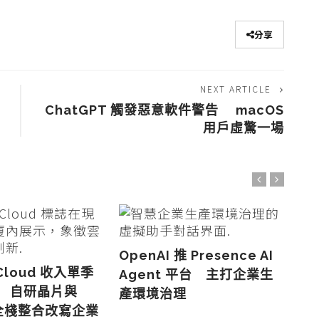
分享
NEXT ARTICLE
ChatGPT 觸發惡意軟件警告 macOS
用戶虛驚一場
OpenAI 推 Presence AI
 Cloud 收入單季
HK
Agent 平台 主打企業生
% 自研晶片與
8
產環境治理
i 全棧整合改寫企業
企