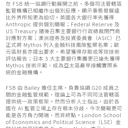
在 FSB 統一協調行動展開之前，多個司法管轄區
監管機構已相繼作出個別反應，顯示事態發展遠
比外界所知更為迫切。英國各大銀行率先獲得
Anthropic 提供個別簡報；Federal Reserve 及
US Treasury 隨後召集主要銀行行政總裁閉門商
討應對方案；澳洲證券及投資委員會（ASIC）已
正式將 Mythos 列入金融科技風險監察名單；歐
元區財長亦提出要求，希望獲得存取或等效技術
評估報告；日本 3 大主要銀行集團更已搶先獲得
Mythos 技術示範，成為亞太區最早接觸實際系
統的金融機構。
FSB 由 Bailey 擔任主席，負責協調 G20 成員之
間的金融監管規範，理論上可為不同司法管轄區
提供統一政策框架。然而分析人士指出，由於各
國在 AI 監管立場上存在根本分歧，今次簡報更可
能是各方角力開端，而非終點。London School
of Economics and Political Science（LSE）金