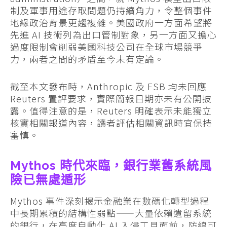
制及軍事用途存取問題仍持續角力，令整個事件
地緣政治背景更趨複雜。美國政府一方面希望將
先進 AI 技術列為出口管制對象，另一方面又擔心
過度限制會削弱美國科技公司在全球市場競爭
力，兩者之間的矛盾至今未有定論。
截至本文發布時，Anthropic 及 FSB 均未回應
Reuters 置評要求，實際簡報日期亦未有公開披
露。值得注意的是，Reuters 明確表示未能獨立
核實相關報道內容，讀者評估相關資訊時宜保持
審慎。
Mythos 時代來臨，銀行業舊系統風
險已無處遁形
Mythos 事件深刻揭示金融業在數碼化轉型過程
中長期累積的結構性弱點——大量依賴遺留系統
的銀行，在高度自動化 AI 入侵工具面前，防線可