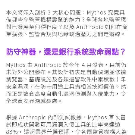
本文將深入剖析 3 大核心問題：Mythos 究竟具
備哪些令監管機構震驚的能力？全球各地監管應
對已發展至何種程度？以及 Anthropic 如何在商
業擴張、監管合規與地緣政治壓力之間走鋼線。
防守神器，還是銀行系統致命弱點？
Mythos 由 Anthropic 於今年 4 月發表，目前仍
未對外公開發布。其設計初衷是自動偵測並修補
瀏覽器、基礎設施及各類遺留軟件中累積數十年
安全漏洞，在防守用途上具備相當技術價值。然
而正是這套高度自動化漏洞偵測與入侵能力，令
全球資安界深感憂慮。
根據 Anthropic 內部測試數據，Mythos 首次嘗
試即成功開發可用漏洞入侵工具的比率高達逾
83%，遠超業界普遍預期，令各國監管機構大為