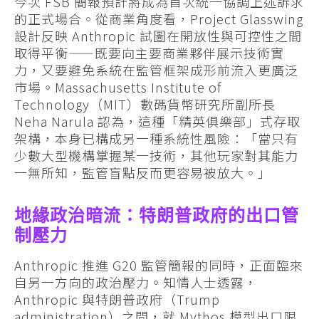
今次 FSB 簡報預計將成為首次統一協調上述訴求
的正式場合。從商業角度看，Project Glasswing
設計反映 Anthropic 試圖在開放性與可控性之間
取得平衡——既要向主要商業夥伴展示技術實
力，又要避免系統在監管框架成形前流入更廣泛
市場。Massachusetts Institute of
Technology（MIT）數碼貨幣研究所副所長
Neha Narula 認為，這種「精英俱樂部」式存取
架構，本身已構成另一種系統性風險：「當只有
少數大型機構掌握某一技術，其他玩家對其能力
一無所知，監管盲點反而更容易被放大。」
地緣政治暗流：特朗普政府的出口管
制壓力
Anthropic 推進 G20 監管簡報的同時，正面臨來
自另一方向的政治壓力。知情人士透露，
Anthropic 與特朗普政府（Trump
administration）之間，就 Mythos 模型出口限