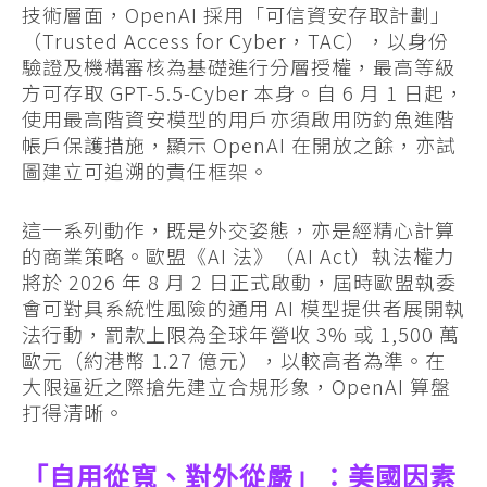
技術層面，OpenAI 採用「可信資安存取計劃」
（Trusted Access for Cyber，TAC），以身份
驗證及機構審核為基礎進行分層授權，最高等級
方可存取 GPT-5.5-Cyber 本身。自 6 月 1 日起，
使用最高階資安模型的用戶亦須啟用防釣魚進階
帳戶保護措施，顯示 OpenAI 在開放之餘，亦試
圖建立可追溯的責任框架。
這一系列動作，既是外交姿態，亦是經精心計算
的商業策略。歐盟《AI 法》（AI Act）執法權力
將於 2026 年 8 月 2 日正式啟動，屆時歐盟執委
會可對具系統性風險的通用 AI 模型提供者展開執
法行動，罰款上限為全球年營收 3% 或 1,500 萬
歐元（約港幣 1.27 億元），以較高者為準。在
大限逼近之際搶先建立合規形象，OpenAI 算盤
打得清晰。
「自用從寬、對外從嚴」：美國因素