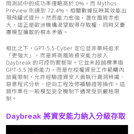
用測試中的成功率僅略高於 0%，而 Mythos
Preview 則達到 72.4%。相關數據反映其效能出
現飛躍式提升。然而能力愈強，潛在風險亦愈
大，這正是歐洲機構渴望取得存取權、同時又憂
慮模型擴散的根本矛盾。
相比之下，GPT-5.5-Cyber 定位並非單純追求
「更強大」，而是將高風險資安能力放入
Daybreak 的可控防禦框架。它並未超越標準版
GPT-5.5 技術能力，而是在授權資安工作範疇內
放寬限制，允許經驗證資安人員執行漏洞辨識、
惡意程式分析、逆向工程及修補驗證等操作。這
類作業在一般模型安全機制下通常受到嚴格限
制。
Daybreak 將資安能力納入分級存取