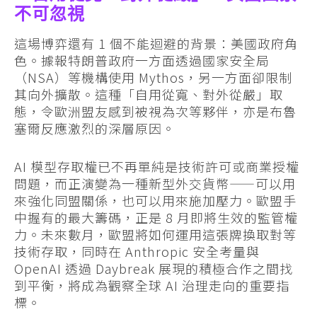
不可忽視
這場博弈還有 1 個不能迴避的背景：美國政府角
色。據報特朗普政府一方面透過國家安全局
（NSA）等機構使用 Mythos，另一方面卻限制
其向外擴散。這種「自用從寬、對外從嚴」取
態，令歐洲盟友感到被視為次等夥伴，亦是布魯
塞爾反應激烈的深層原因。
AI 模型存取權已不再單純是技術許可或商業授權
問題，而正演變為一種新型外交貨幣——可以用
來強化同盟關係，也可以用來施加壓力。歐盟手
中握有的最大籌碼，正是 8 月即將生效的監管權
力。未來數月，歐盟將如何運用這張牌換取對等
技術存取，同時在 Anthropic 安全考量與
OpenAI 透過 Daybreak 展現的積極合作之間找
到平衡，將成為觀察全球 AI 治理走向的重要指
標。