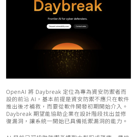
OpenAI 將 Daybreak 定位為專為資安防禦者而
設的前沿 AI，基本前提是資安防禦不應只在軟件
推出後才補救，而要從軟件開發初期開始介入。
Daybreak 期望能協助企業在設計階段找出並修
復漏洞，讓系統一開始已具備抵禦漏洞的能力。