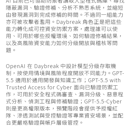
AI 目前已可協助防禦者讀取大型程式碼庫、尋找
隱蔽漏洞、驗證修補、分析不熟悉系統，並縮短
由發現漏洞到完成修補的時間。不過同一組能力
亦可被攻擊者濫用。Daybreak 角色正是把這些
能力轉化成可控資安防禦方案，處理誰可以使
用、可用於哪些授權環境、如何驗證修補結果，
以及高風險資安能力如何分級開放與稽核等問
題。
OpenAI 在 Daybreak 中設計模型分級存取機
制，按使用情境與風險程度開放不同能力。GPT-
5.5 適用於通用開發與知識工作；GPT-5.5 with
Trusted Access for Cyber 面向已驗證防禦工
作，可用於安全程式碼審查、漏洞分級、惡意程
式分析、偵測工程與修補驗證；GPT-5.5-Cyber
則是更高權限版本，預覽階段會提供予授權紅
隊、滲透測試與受控驗證等專業資安場景，並配
合更嚴格驗證與帳戶層級管控。