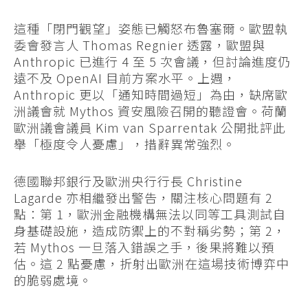
這種「閉門觀望」姿態已觸怒布魯塞爾。歐盟執
委會發言人 Thomas Regnier 透露，歐盟與
Anthropic 已進行 4 至 5 次會議，但討論進度仍
遠不及 OpenAI 目前方案水平。上週，
Anthropic 更以「通知時間過短」為由，缺席歐
洲議會就 Mythos 資安風險召開的聽證會。荷蘭
歐洲議會議員 Kim van Sparrentak 公開批評此
舉「極度令人憂慮」，措辭異常強烈。
德國聯邦銀行及歐洲央行行長 Christine
Lagarde 亦相繼發出警告，關注核心問題有 2
點：第 1，歐洲金融機構無法以同等工具測試自
身基礎設施，造成防禦上的不對稱劣勢；第 2，
若 Mythos 一旦落入錯誤之手，後果將難以預
估。這 2 點憂慮，折射出歐洲在這場技術博弈中
的脆弱處境。