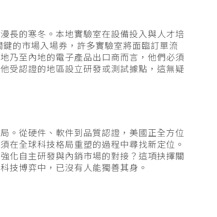
場漫長的寒冬。本地實驗室在設備投入與人才培
這關鍵的市場入場券，許多實驗室將面臨訂單流
本地乃至內地的電子產品出口商而言，他們必須
其他受認證的地區設立研發或測試據點，這無疑
定局。從硬件、軟件到品質認證，美國正全方位
必須在全球科技格局重塑的過程中尋找新定位。
是強化自主研發與內銷市場的對接？這項抉擇關
場科技博弈中，已沒有人能獨善其身。