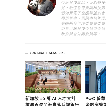
少新科技產品，並創辦多
見。現任香港資訊科技商
港消費電子產品聯盟創會
聯盟董事、電訊事務管理
交通基金管理委員會委員
益會資訊科技委員會委員
政委員會外界委員等。
YOU MIGHT ALSO LIKE
 800V
新加坡 10 萬 AI 人才大計
PwC 普
電成 AI
搶贏香港？滙豐落戶揭銀行
金融高管認