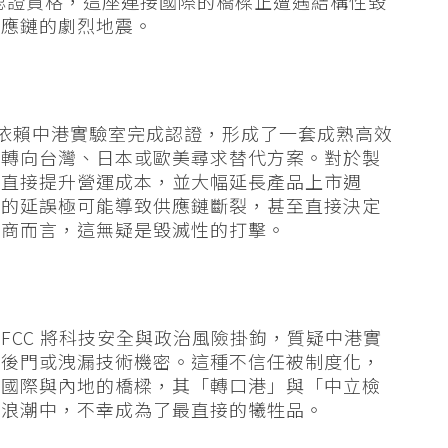
的認證資格，這座連接國際的橋樑正遭遇結構性毀
供應鏈的劇烈地震。
置依賴中港實驗室完成認證，形成了一套成熟高效
迫轉向台灣、日本或歐美尋求替代方案。對於製
更直接提升營運成本，並大幅延長產品上市週
程的延誤極可能導致供應鏈斷裂，甚至直接決定
廠商而言，這無疑是毀滅性的打擊。
FCC 將科技安全與政治風險掛鉤，質疑中港實
有後門或洩漏技術機密。這種不信任被制度化，
接國際與內地的橋樑，其「轉口港」與「中立檢
治浪潮中，不幸成為了最直接的犧牲品。