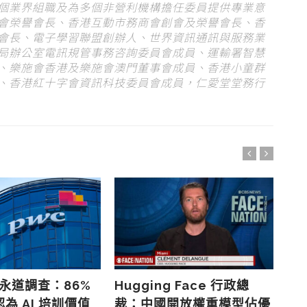
個業界組職及為多個非營利機構擔任委員提供專業意
會榮譽會長、香港互動市務商會創會及榮譽會長、香
會長、電子學習聯盟創辦人、世界資訊通訊與服務業
局辦公室電訊規管事務咨詢委員會成員、運輸署智慧
、樂施會香港及樂施會澳門董事會成員、香港小童群
、香港紅十字會資訊科技委員會成員，仁愛堂堂務行
華永道調查：86%
Hugging Face 行政總
「O
為 AI 培訓價值
裁：中國開放權重模型佔優
的