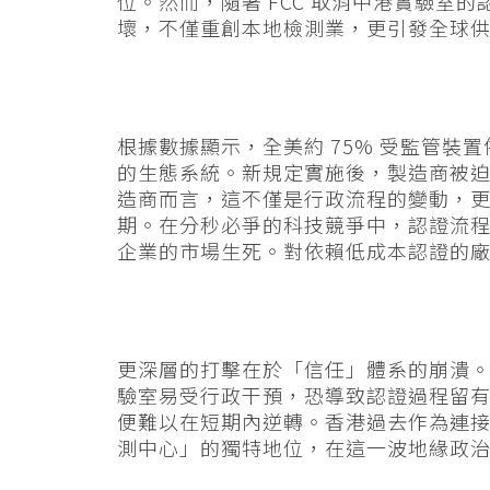
位。然而，隨著 FCC 取消中港實驗室
壞，不僅重創本地檢測業，更引發全球
根據數據顯示，全美約 75% 受監管裝
的生態系統。新規定實施後，製造商被
造商而言，這不僅是行政流程的變動，
期。在分秒必爭的科技競爭中，認證流
企業的市場生死。對依賴低成本認證的
更深層的打擊在於「信任」體系的崩潰。
驗室易受行政干預，恐導致認證過程留
便難以在短期內逆轉。香港過去作為連
測中心」的獨特地位，在這一波地緣政