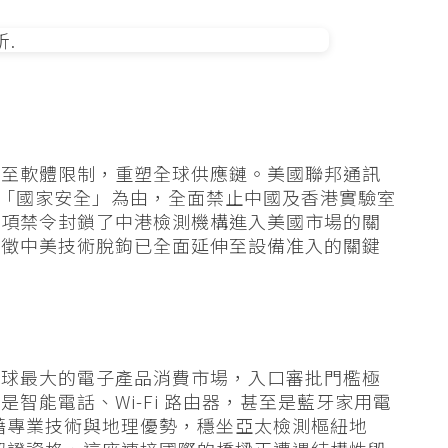
伸至軟體限制，重塑全球供應鏈。美國聯邦通訊
以「國家安全」為由，全面禁止中國及香港實驗室
這項禁令封鎖了中港檢測機構進入美國市場的關
象徵中美技術脫鉤已全面延伸至設備准入的關鍵
全球最大的電子產品消費市場，入口審批門檻極
智能電話、Wi-Fi 路由器，甚至是藍牙家用電
憑藉專業技術與地理優勢，穩坐亞太檢測樞紐地