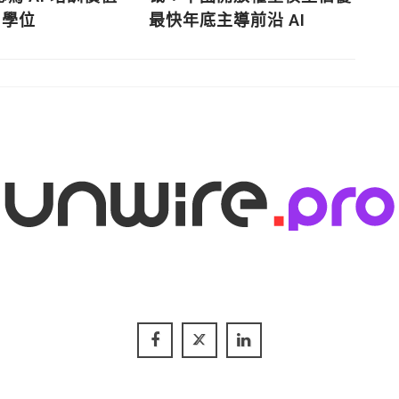
 學位
最快年底主導前沿 AI
滯