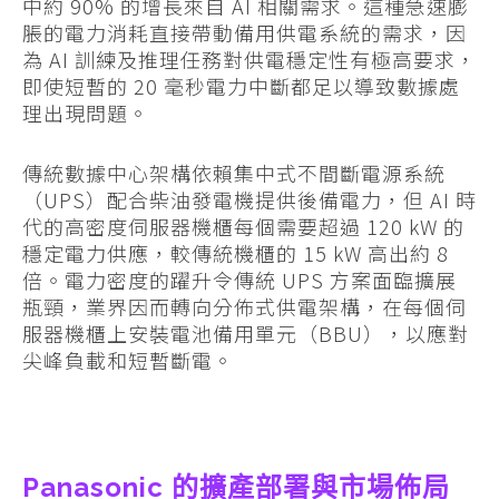
中約 90% 的增長來自 AI 相關需求。這種急速膨
脹的電力消耗直接帶動備用供電系統的需求，因
為 AI 訓練及推理任務對供電穩定性有極高要求，
即使短暫的 20 毫秒電力中斷都足以導致數據處
理出現問題。
傳統數據中心架構依賴集中式不間斷電源系統
（UPS）配合柴油發電機提供後備電力，但 AI 時
代的高密度伺服器機櫃每個需要超過 120 kW 的
穩定電力供應，較傳統機櫃的 15 kW 高出約 8
倍。電力密度的躍升令傳統 UPS 方案面臨擴展
瓶頸，業界因而轉向分佈式供電架構，在每個伺
服器機櫃上安裝電池備用單元（BBU），以應對
尖峰負載和短暫斷電。
Panasonic 的擴產部署與市場佈局