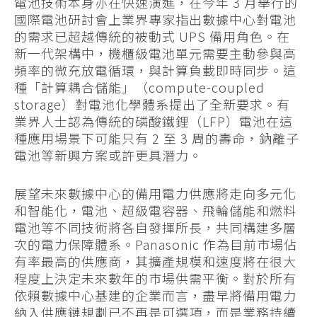
電池技術本身亦在快速演進，在今年 3 月舉行的
國際電池研討會上業界專家指出數據中心對電池
的需求已超越傳統的被動式 UPS 備用角色。在
新一代架構中，機櫃級電池單元需要主動參與高
頻率的微充放電循環，與計算負載即時同步。這
種「計算耦合儲能」（compute-coupled
storage）對電池化學體系提出了全新要求。有
業界人士認為傳統的磷酸鐵鋰（LFP）電池在這
種應用場景下可能只有 2 至 3 周的壽命，鈉離子
電池等新興方案或許更具潛力。
展望未來數據中心的備用電力供應將走向多元化
和智能化，電池、超級電容器、飛輪儲能和燃料
電池等不同技術將各自發揮所長，共同構建多層
次的電力保障體系。Panasonic 作為目前市場佔
有率最高的供應商，其擴產規模和速度將在很大
程度上決定未來數年的市場供需平衡。對於所有
依賴數據中心基建的企業而言，盡早將備用電力
納入供應鏈規劃已不再是可選項，而是業務持續