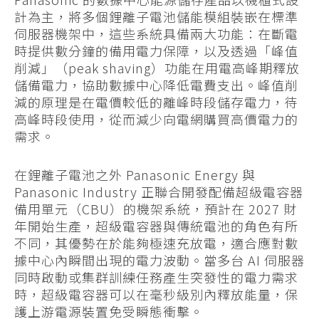
計為主，將多個鋰離子電池儲能模組裝嵌在標準
伺服器機架中，這些系統具備兩大功能：在斷電
時提供數分鐘的備用電力保障，以及透過「峰值
削減」（peak shaving）功能在用電高峰期釋放
儲備電力，協助數據中心降低電費支出。峰值削
減的原理是在電價較低的離峰時段儲存電力，待
高峰時段使用，從而減少向電網購買高價電力的
需求。
在鋰離子電池之外 Panasonic Energy 與
Panasonic Industry 正聯合開發配備超級電容器
備用單元（CBU）的機架系統，預計在 2027 財
年開始生產，超級電容器與傳統電池的角色有所
不同，其優勢在於能夠極速充放電，適合應對數
據中心內瞬間出現的電力波動。當多台 AI 伺服器
同時啟動或集群訓練任務產生突發性的電力需求
時，超級電容器可以在毫秒級別內釋放能量，保
護上游電源裝置免受瞬態衝擊。