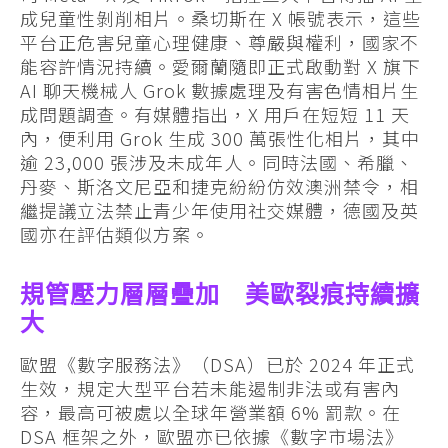
成兒童性剝削相片。桑切斯在 X 帳號表示，這些
平台正危害兒童心理健康、尊嚴與權利，國家不
能容許情況持續。愛爾蘭隨即正式啟動對 X 旗下
AI 聊天機械人 Grok 數據處理及有害色情相片生
成問題調查。有媒體指出，X 用戶在短短 11 天
內，便利用 Grok 生成 300 萬張性化相片，其中
逾 23,000 張涉及未成年人。同時法國、希臘、
丹麥、斯洛文尼亞和捷克紛紛仿效澳洲禁令，相
繼提議立法禁止青少年使用社交媒體，德國及英
國亦在評估類似方案。
規管壓力層層疊加 美歐裂痕持續擴
大
歐盟《數字服務法》（DSA）已於 2024 年正式
生效，規定大型平台若未能遏制非法或有害內
容，最高可被處以全球年營業額 6% 罰款。在
DSA 框架之外，歐盟亦已依據《數字市場法》