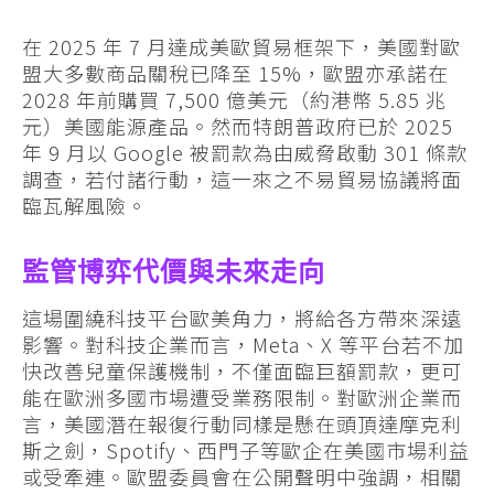
在 2025 年 7 月達成美歐貿易框架下，美國對歐
盟大多數商品關稅已降至 15%，歐盟亦承諾在
2028 年前購買 7,500 億美元（約港幣 5.85 兆
元）美國能源產品。然而特朗普政府已於 2025
年 9 月以 Google 被罰款為由威脅啟動 301 條款
調查，若付諸行動，這一來之不易貿易協議將面
臨瓦解風險。
監管博弈代價與未來走向
這場圍繞科技平台歐美角力，將給各方帶來深遠
影響。對科技企業而言，Meta、X 等平台若不加
快改善兒童保護機制，不僅面臨巨額罰款，更可
能在歐洲多國市場遭受業務限制。對歐洲企業而
言，美國潛在報復行動同樣是懸在頭頂達摩克利
斯之劍，Spotify、西門子等歐企在美國市場利益
或受牽連。歐盟委員會在公開聲明中強調，相關