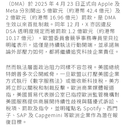
（DMA）於 2025 年 4 月 23 日正式向 Apple 及
Meta 分別開出 5 億歐元（約港幣 42.4 億元）及
2 億歐元（約港幣 16.96 億元）罰款，是 DMA
生效以來首批制裁。同年 12 月，X 亦因違反
DSA 透明度規定而被罰款 1.2 億歐元（約港幣
10.17 億元）。歐盟委員會競爭事務專員里貝拉
明確表示，這僅是持續執法行動開端，並承諾無
論外部壓力如何，都將繼續追究科技企業責任。
然而執法層面政治阻力同樣不容忽視。美國總統
特朗普多次公開威脅，一旦歐盟以打壓美國企業
方式執行《數字服務法》或徵收新科技稅，美方
將立即以關稅和制裁反擊。歐洲商業媒體報道
指，美國貿易代表辦公室已指控歐洲監管機構對
美國服務提供商展開持續性歧視與騷擾式訴訟、
稅項、罰款及指令，並明確點名 Spotify、西門
子、SAP 及 Capgemini 等歐洲企業作為潛在報
復目標。