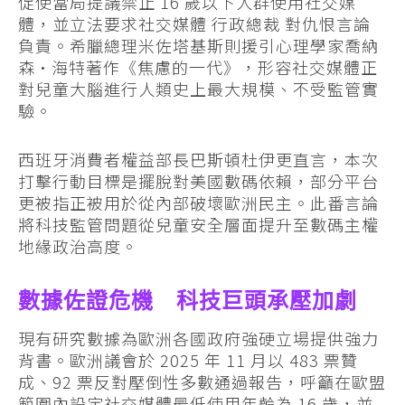
促使當局提議禁止 16 歲以下人群使用社交媒
體，並立法要求社交媒體 行政總裁 對仇恨言論
負責。希臘總理米佐塔基斯則援引心理學家喬納
森·海特著作《焦慮的一代》，形容社交媒體正
對兒童大腦進行人類史上最大規模、不受監管實
驗。
西班牙消費者權益部長巴斯頓杜伊更直言，本次
打擊行動目標是擺脫對美國數碼依賴，部分平台
更被指正被用於從內部破壞歐洲民主。此番言論
將科技監管問題從兒童安全層面提升至數碼主權
地緣政治高度。
數據佐證危機 科技巨頭承壓加劇
現有研究數據為歐洲各國政府強硬立場提供強力
背書。歐洲議會於 2025 年 11 月以 483 票贊
成、92 票反對壓倒性多數通過報告，呼籲在歐盟
範圍內設定社交媒體最低使用年齡為 16 歲，並