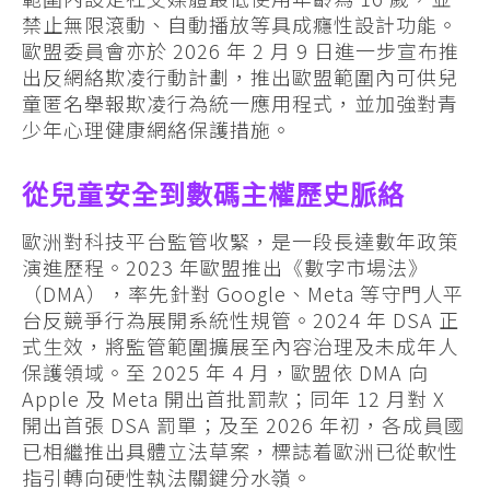
禁止無限滾動、自動播放等具成癮性設計功能。
歐盟委員會亦於 2026 年 2 月 9 日進一步宣布推
出反網絡欺凌行動計劃，推出歐盟範圍內可供兒
童匿名舉報欺凌行為統一應用程式，並加強對青
少年心理健康網絡保護措施。
從兒童安全到數碼主權歷史脈絡
歐洲對科技平台監管收緊，是一段長達數年政策
演進歷程。2023 年歐盟推出《數字市場法》
（DMA），率先針對 Google、Meta 等守門人平
台反競爭行為展開系統性規管。2024 年 DSA 正
式生效，將監管範圍擴展至內容治理及未成年人
保護領域。至 2025 年 4 月，歐盟依 DMA 向
Apple 及 Meta 開出首批罰款；同年 12 月對 X
開出首張 DSA 罰單；及至 2026 年初，各成員國
已相繼推出具體立法草案，標誌着歐洲已從軟性
指引轉向硬性執法關鍵分水嶺。