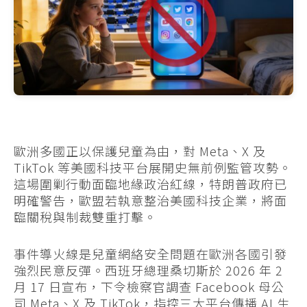
歐洲多國正以保護兒童為由，對 Meta、X 及
TikTok 等美國科技平台展開史無前例監管攻勢。
這場圍剿行動面臨地緣政治紅線，特朗普政府已
明確警告，歐盟若執意整治美國科技企業，將面
臨關稅與制裁雙重打擊。
事件導火線是兒童網絡安全問題在歐洲各國引發
強烈民意反彈。西班牙總理桑切斯於 2026 年 2
月 17 日宣布，下令檢察官調查 Facebook 母公
司 Meta、X 及 TikTok，指控三大平台傳播 AI 生