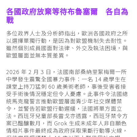
各國政府放棄等待布魯塞爾 各自為
戰
多位政界人士及分析師指出，歐洲各國政府之所
以選擇單獨行動，是因為對歐盟機制失去耐性。
雖然個別成員國面對法律、外交及執法困境，與
歐盟層面並無本質差異。
2026 年 2 月 3 日，法國南部桑納里絮梅爾一所
中學發生震驚全國暴力事件：一名 14 歲學生在
課堂上持刀猛刺 60 歲美術老師，事後受害者接
受手術後情況穩定但令人憂慮。此事件令法國總
統馬克龍誓言推動歐盟層面青少年社交媒體禁
令，並警告若歐盟行動遲緩，法國將單方面立
法。西班牙兒童部長雷戈亦透露，西班牙禁令方
案已醞釀數月，而 Grok 生成未成年人非自願色
情相片事件最終成為政府採取果斷行動導火線，