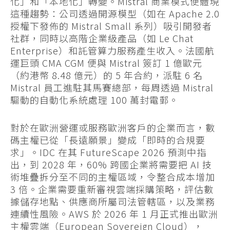
化」和「本地化」轉變。Mistral 商業模式便體現
這種趨勢：公司透過開源模型（如在 Apache 2.0
授權下發佈的 Mistral Small 系列）吸引開發者
社群，同時以高階企業級產品（如 Le Chat
Enterprise）和託管算力服務產生收入。法國航
運巨頭 CMA CGM 便與 Mistral 簽訂 1 億歐元
（約港幣 8.48 億元）的 5 年合約，派駐 6 名
Mistral 員工進駐其馬賽總部，每周透過 Mistral
驅動的自動化系統處理 100 萬封電郵。
對於在歐洲營運或服務歐洲客戶的企業而言，數
碼主權已從「長遠願景」變成「即時的合規要
求」。IDC 在其 FutureScape 2026 預測中指
出，到 2028 年，60% 跨國企業將需要把 AI 技
術堆疊拆分至不同的主權區域，令整合成本增加
3 倍。企業需要重新審視雲端採購策略，評估數
據儲存地點、供應商所屬司法管轄區，以及業務
連續性風險。AWS 於 2026 年 1 月正式推出歐洲
主權雲端（European Sovereign Cloud），