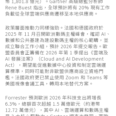
幣 1,801.8 億元）。Gartner 高級總監分析師
Rene Buest 指出，全球預計將有 20% 現有工作
負載從全球雲端供應商遷移至本地供應商。
政策層面推動力同樣強勁。法國和德國政府於
2025 年 11 月召開歐洲數碼主權峰會，確認 AI、
數據和公共基建為建設數碼主權的核心範疇，並
成立聯合工作小組，預計 2026 年提交報告。歐
盟委員會正籌備在 2026 年第 1 季提出《雲端及
AI 發展法案》（Cloud and AI Development
Act），期望能促進數據中心投資和制定雲端運
算標準，同時可能對非歐盟供應商設立資格門
檻。法國政府更已禁止使用 Zoom 和 Teams 等
美國視像會議工具，轉用本地替代方案。
Forrester 預測歐洲 2026 年科技支出將增長
6.3%，總額首次超越 1.5 萬億歐元（約港幣
12.72 萬億元），其中 AI、雲端運算和數碼主權