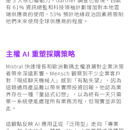
是 3 大核心驅動力。Gartner 調查也發現，西歐
有 61% 資訊總監和科技領袖計劃增加對本地雲
端供應商的使用，53% 預計地緣政治因素將限制
他們未來使用全球供應商的程度。
主權 AI 重塑採購策略
Mistral 快速增長和歐洲數碼主權浪潮對企業決策
者帶來深遠影響，Mensch 觀察到不少企業客戶
對「現成聊天機械人」感到「有點失望」，因為
這類通用產品難以帶來實際投資回報。他認為業
界存在一種「童話式幻想」，以為終有一天只需
單一系統便能處理所有業務流程，但現實並非如
此。
這觀點反映 AI 應用正從「泛用型」走向「專業