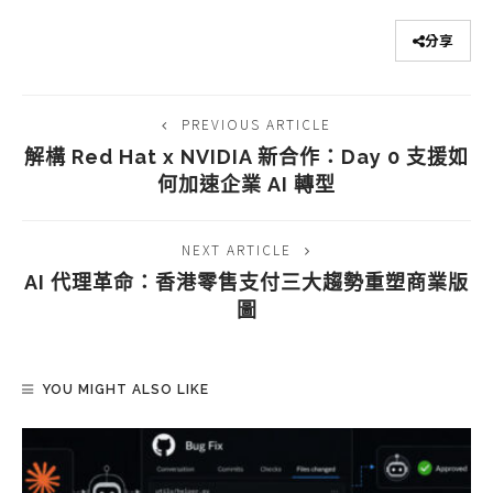
分享
PREVIOUS ARTICLE
解構 Red Hat x NVIDIA 新合作：Day 0 支援如
何加速企業 AI 轉型
NEXT ARTICLE
AI 代理革命：香港零售支付三大趨勢重塑商業版
圖
YOU MIGHT ALSO LIKE