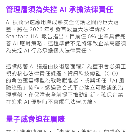
管理層須為失控 AI 承擔法律責任
AI 技術快速應用與成熟安全防護之間的巨大落
差，將在 2026 年引發首波重大法律訴訟。
Stanford HAI 報告指出，目前僅 6% 企業具備完
善 AI 應對策略，這種準備不足將導致企業高層須
為失控 AI 行為承擔個人法律責任。
這標誌著 AI 議題由技術層面躍升為董事會必須正
視的核心法律責任課題。資訊科技總監（CIO）
的角色亟需轉型為戰略賦能者，或與新任「AI 風
險總監」協作，透過整合式平台建立可驗證的治
理框架，在保障安全前提下推動創新，確保企業
在追求 AI 優勢時不會觸犯法律底線。
量子威脅迫在眉睫
在 AI 推波助瀾下，「先竊取，後解密」的威脅正