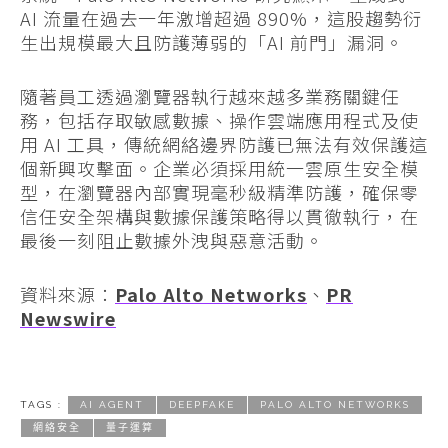
AI 流量在過去一年激增超過 890%，這股趨勢衍
生出規模最大且防護薄弱的「AI 前門」漏洞。
隨著員工透過瀏覽器執行越來越多業務關鍵任
務，包括存取敏感數據、操作雲端應用程式及使
用 AI 工具，傳統網絡邊界防護已無法有效保護這
個新興攻擊面。企業必須採用統一雲原生安全模
型，在瀏覽器內部實現毫秒級精準防護，確保零
信任安全架構與數據保護策略得以貫徹執行，在
最後一刻阻止數據外洩與惡意活動。
資料來源：
Palo Alto Networks
、
PR
Newswire
TAGS :
AI AGENT
DEEPFAKE
PALO ALTO NETWORKS
網絡安全
量子運算