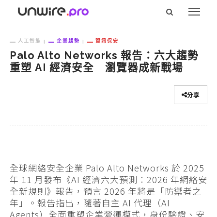
人工智能
企業趨勢
資訊保安
Palo Alto Networks 報告：六大趨勢
重塑 AI 經濟安全 瀏覽器成新戰場
分享
全球網絡安全企業 Palo Alto Networks 於 2025
年 11 月發布《AI 經濟六大預測：2026 年網絡安
全新規則》報告，預言 2026 年將是「防禦者之
年」。報告指出，隨著自主 AI 代理（AI
Agents）全面重塑企業營運模式，身份驗證、安