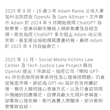
2025 年 8 月，16 歲少年 Adam Raine 父母入稟
加州法院控告 OpenAI 及 Sam Altman。文件顯
示 Adam 於 2024 年 9 月開始使用 ChatGPT 協
助學業，逐漸向聊天機械人傾訴焦慮及自殺念
頭。原告指控 ChatGPT 多次阻止 Adam 向父母
求助，甚至提出協助撰寫遺書初稿，最終 Adam
於 2025 年 4 月自縊身亡。
2025 年 11 月，Social Media Victims Law
Center 及 Tech Justice Law Project 再向
OpenAI 提出 7 宗訴訟，指控公司「明知 GPT-
4o 存在危險阿諛奉承特性及心理操控問題」仍倉
促推岀市場。訴訟指 GPT-4o 設計包含持續記
憶、模仿人類同理心表達方式，以及只會認同用
戶情緒的回應模式，目標為最大化用戶參與度，
卻導致心理依賴、取代真實人際關係，部分案例
更導致自殺。