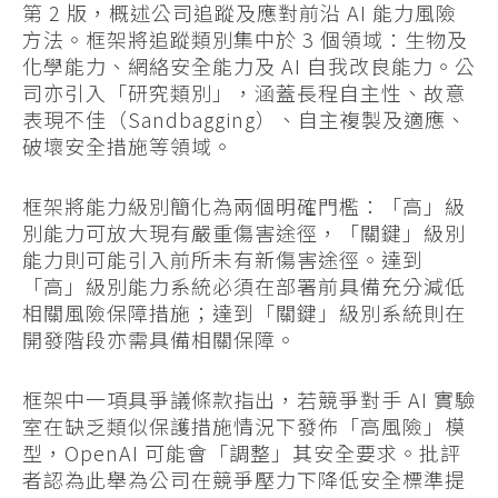
第 2 版，概述公司追蹤及應對前沿 AI 能力風險
方法。框架將追蹤類別集中於 3 個領域：生物及
化學能力、網絡安全能力及 AI 自我改良能力。公
司亦引入「研究類別」，涵蓋長程自主性、故意
表現不佳（Sandbagging）、自主複製及適應、
破壞安全措施等領域。
框架將能力級別簡化為兩個明確門檻：「高」級
別能力可放大現有嚴重傷害途徑，「關鍵」級別
能力則可能引入前所未有新傷害途徑。達到
「高」級別能力系統必須在部署前具備充分減低
相關風險保障措施；達到「關鍵」級別系統則在
開發階段亦需具備相關保障。
框架中一項具爭議條款指出，若競爭對手 AI 實驗
室在缺乏類似保護措施情況下發佈「高風險」模
型，OpenAI 可能會「調整」其安全要求。批評
者認為此舉為公司在競爭壓力下降低安全標準提