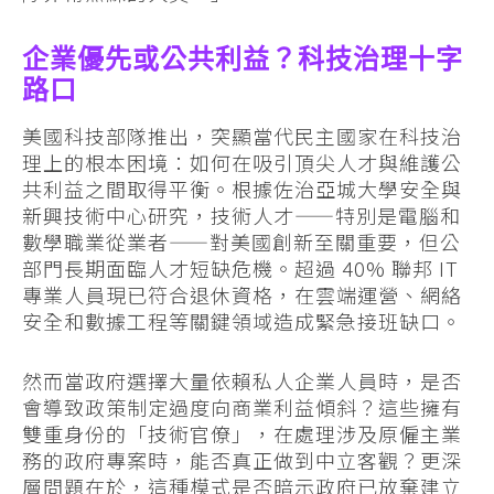
企業優先或公共利益？科技治理十字
路口
美國科技部隊推出，突顯當代民主國家在科技治
理上的根本困境：如何在吸引頂尖人才與維護公
共利益之間取得平衡。根據佐治亞城大學安全與
新興技術中心研究，技術人才——特別是電腦和
數學職業從業者——對美國創新至關重要，但公
部門長期面臨人才短缺危機。超過 40% 聯邦 IT
專業人員現已符合退休資格，在雲端運營、網絡
安全和數據工程等關鍵領域造成緊急接班缺口。
然而當政府選擇大量依賴私人企業人員時，是否
會導致政策制定過度向商業利益傾斜？這些擁有
雙重身份的「技術官僚」，在處理涉及原僱主業
務的政府專案時，能否真正做到中立客觀？更深
層問題在於，這種模式是否暗示政府已放棄建立