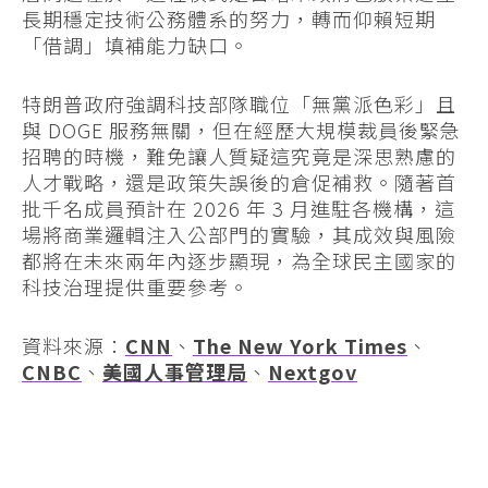
長期穩定技術公務體系的努力，轉而仰賴短期
「借調」填補能力缺口。
特朗普政府強調科技部隊職位「無黨派色彩」且
與 DOGE 服務無關，但在經歷大規模裁員後緊急
招聘的時機，難免讓人質疑這究竟是深思熟慮的
人才戰略，還是政策失誤後的倉促補救。隨著首
批千名成員預計在 2026 年 3 月進駐各機構，這
場將商業邏輯注入公部門的實驗，其成效與風險
都將在未來兩年內逐步顯現，為全球民主國家的
科技治理提供重要參考。
資料來源：
CNN
、
The New York Times
、
CNBC
、
美國人事管理局
、
Nextgov