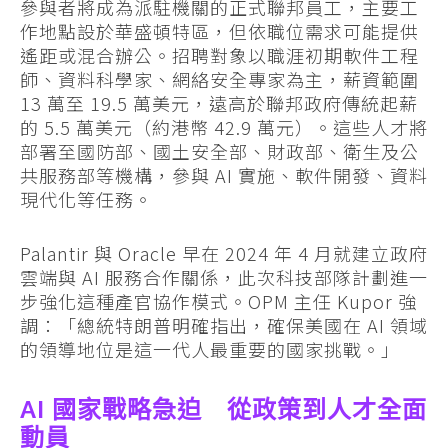
參與者將成為派駐機關的正式聯邦員工，主要工
作地點設於華盛頓特區，但依職位需求可能提供
遙距或混合辦公。招聘對象以職涯初期軟件工程
師、資料科學家、網絡安全專家為主，薪資範圍
13 萬至 19.5 萬美元，遠高於聯邦政府傳統起薪
的 5.5 萬美元（約港幣 42.9 萬元）。這些人才將
部署至國防部、國土安全部、財政部、衛生及公
共服務部等機構，參與 AI 實施、軟件開發、資料
現代化等任務。
Palantir 與 Oracle 早在 2024 年 4 月就建立政府
雲端與 AI 服務合作關係，此次科技部隊計劃進一
步強化這種產官協作模式。OPM 主任 Kupor 強
調：「總統特朗普明確指出，確保美國在 AI 領域
的領導地位是這一代人最重要的國家挑戰。」
AI 國家戰略急迫 從政策到人才全面
動員