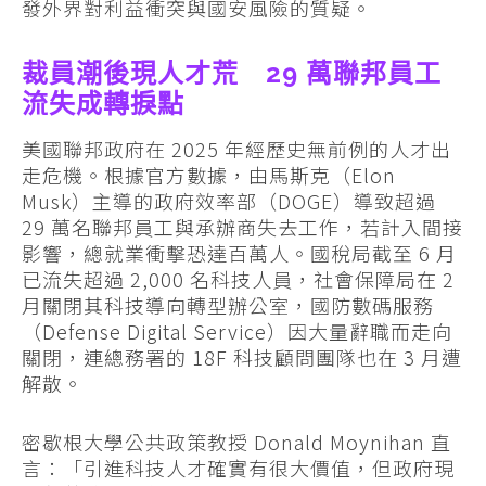
發外界對利益衝突與國安風險的質疑。
裁員潮後現人才荒 29 萬聯邦員工
流失成轉捩點
美國聯邦政府在 2025 年經歷史無前例的人才出
走危機。根據官方數據，由馬斯克（Elon
Musk）主導的政府效率部（DOGE）導致超過
29 萬名聯邦員工與承辦商失去工作，若計入間接
影響，總就業衝擊恐達百萬人。國稅局截至 6 月
已流失超過 2,000 名科技人員，社會保障局在 2
月關閉其科技導向轉型辦公室，國防數碼服務
（Defense Digital Service）因大量辭職而走向
關閉，連總務署的 18F 科技顧問團隊也在 3 月遭
解散。
密歇根大學公共政策教授 Donald Moynihan 直
言：「引進科技人才確實有很大價值，但政府現