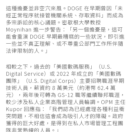
這種擔憂並非空穴來風。DOGE 在早期曾因「未
經正常程序就接管機關系統、存取資料」而成為
多宗訴訟的核心議題。密歇根大學教授
Moynihan 進一步警告：「另一個擔憂是，這可
能會重演 DOGE 早期最糟糕的一些狀況，即引進
一些並不真正理解、或不尊重公部門工作所伴隨
法律限制的人。」
相較之下，過去的「美國數碼服務」（U.S.
Digital Service）或 2022 年成立的「美國數碼
團隊」（U.S. Digital Corps）主要招聘職涯早期
技術人員，薪資約 8 萬美元（約港幣 62.4 萬
元），兩年後可轉為 GS-12 職等繼續聯邦職涯，
較少涉及私人企業高階管理人員輪調。OPM 主任
Kupor 回應指：「我們認為已經處理各種利益衝
突問題，不相信這會成為吸引人才的障礙。政府
獲得的巨大好處，是得到在私人市場管理工程團
隊非常熟練的人員。」