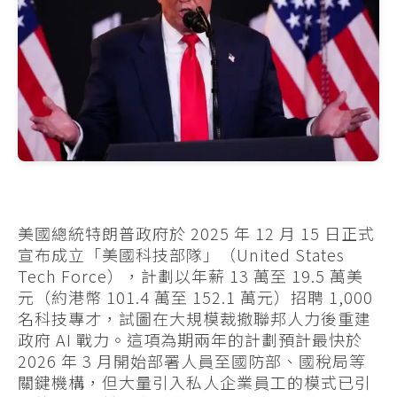
美國總統特朗普政府於 2025 年 12 月 15 日正式
宣布成立「美國科技部隊」（United States
Tech Force），計劃以年薪 13 萬至 19.5 萬美
元（約港幣 101.4 萬至 152.1 萬元）招聘 1,000
名科技專才，試圖在大規模裁撤聯邦人力後重建
政府 AI 戰力。這項為期兩年的計劃預計最快於
2026 年 3 月開始部署人員至國防部、國稅局等
關鍵機構，但大量引入私人企業員工的模式已引