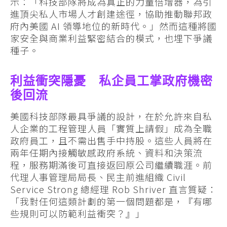
示：「科技部隊將成為真正的力量倍增器，為引
進頂尖私人市場人才創建途徑，協助推動聯邦政
府內美國 AI 領導地位的新時代。」然而這種將國
家安全與商業利益緊密結合的模式，也埋下爭議
種子。
利益衝突隱憂 私企員工掌政府機密
後回流
美國科技部隊最具爭議的設計，在於允許來自私
人企業的工程管理人員「實質上請假」成為全職
政府員工，且不需出售手中持股。這些人員將在
兩年任期內接觸敏感政府系統、資料和決策流
程，服務期滿後可直接返回原公司繼續職涯。前
代理人事管理局局長、民主前進組織 Civil
Service Strong 總經理 Rob Shriver 直言質疑：
「我對任何這類計劃的第一個問題都是，『有哪
些規則可以防範利益衝突？』」