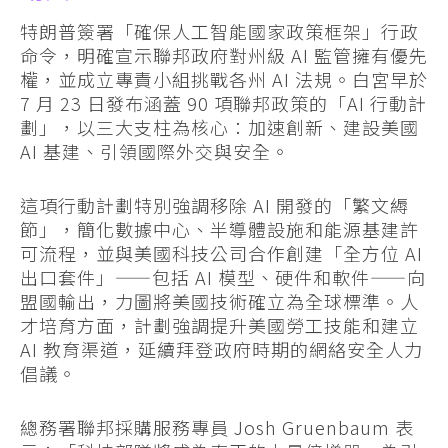
特朗普簽署「確保人工智能國家政策框架」行政
命令，明確宣示聯邦政府對州級 AI 監管擁有優先
權，並成立專責小組挑戰各州 AI 法規。白宮早於
7 月 23 日發布涵蓋 90 項聯邦政策的「AI 行動計
劃」，以三大支柱為核心：加速創新、建設美國
AI 基建、引領國際外交與安全。
這項行動計劃特別強調移除 AI 開發的「繁文縟
節」，簡化數據中心、半導體設施和能源基建許
可流程，並與美國科技公司合作創建「全方位 AI
出口套件」——包括 AI 模型、硬件和軟件——向
盟國輸出，力圖將美國技術確立為全球標準。人
才培育方面，計劃強調提升美國勞工技能和建立
AI 教育渠道，延續拜登政府時期的網絡安全人力
倡議。
總務署聯邦採購服務專員 Josh Gruenbaum 表