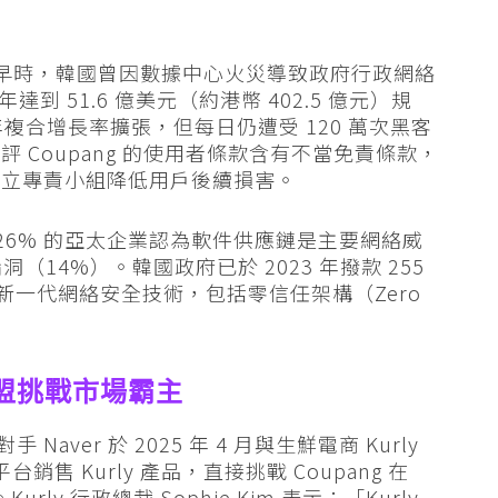
較早時，韓國曾因數據中心火災導致政府行政網絡
達到 51.6 億美元（約港幣 402.5 億元）規
.7% 年複合增長率擴張，但每日仍遭受 120 萬次黑客
 Coupang 的使用者條款含有不當免責條款，
成立專責小組降低用戶後續損害。
，26% 的亞太企業認為軟件供應鏈是主要網絡威
14%）。韓國政府已於 2023 年撥款 255
 發展新一代網絡安全技術，包括零信任架構（Zero
聯盟挑戰市場霸主
Naver 於 2025 年 4 月與生鮮電商 Kurly
 平台銷售 Kurly 產品，直接挑戰 Coupang 在
urly 行政總裁 Sophie Kim 表示：「Kurly