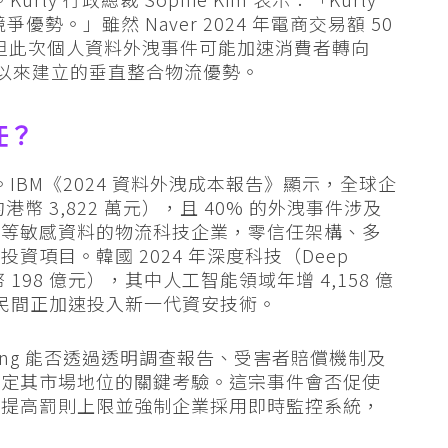
優勢。」雖然 Naver 2024 年電商交易額 50
韓圜，但此次個人資料外洩事件可能加速消費者轉向
018 年以來建立的垂直整合物流優勢。
任？
。IBM《2024 資料外洩成本報告》顯示，全球企
幣 3,822 萬元），且 40% 的外洩事件涉及
碼等敏感資料的物流科技企業，零信任架構、多
項目。韓國 2024 年深度科技（Deep
 198 億元），其中人工智能領域年增 4,158 億
府與民間正加速投入新一代資安技術。
upang 能否透過透明調查報告、受害者賠償機制及
決定其市場地位的關鍵考驗。這宗事件會否促使
，提高罰則上限並強制企業採用即時監控系統，