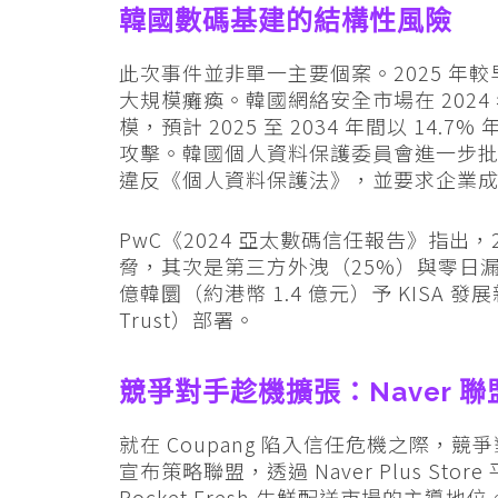
韓國數碼基建的結構性風險
此次事件並非單一主要個案。2025 年
大規模癱瘓。韓國網絡安全市場在 2024 年
模，預計 2025 至 2034 年間以 14
攻擊。韓國個人資料保護委員會進一步批評
違反《個人資料保護法》，並要求企業
PwC《2024 亞太數碼信任報告》指出
脅，其次是第三方外洩（25%）與零日漏洞（
億韓圜（約港幣 1.4 億元）予 KISA
Trust）部署。
競爭對手趁機擴張：Naver 
就在 Coupang 陷入信任危機之際，競爭對手 
宣布策略聯盟，透過 Naver Plus Store
Rocket Fresh 生鮮配送市場的主導地位。K