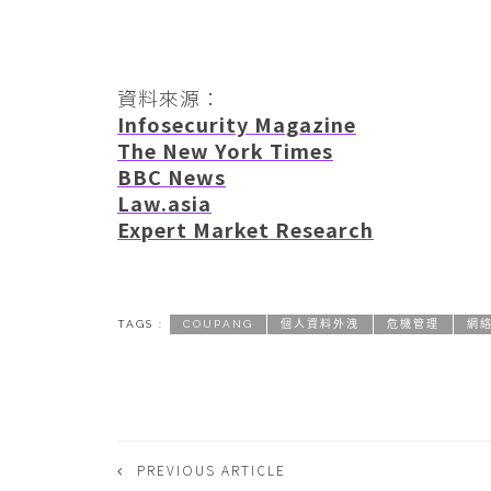
資料來源：
Infosecurity Magazine
The New York Times
BBC News
Law.asia
Expert Market Research
TAGS :
COUPANG
個人資料外洩
危機管理
網
PREVIOUS ARTICLE