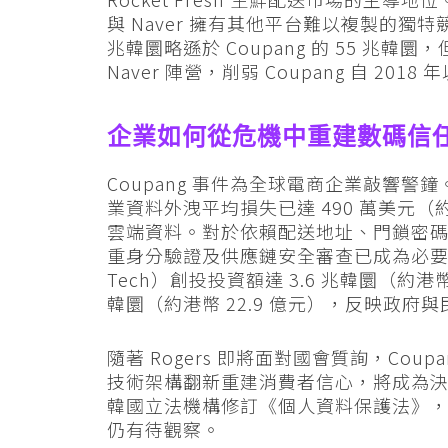
與 Naver 擁有其他平台難以複製的獨特競爭
兆韓圜略遜於 Coupang 的 55 兆
Naver 陣營，削弱 Coupang 自 2
企業如何從危機中重建數碼信
Coupang 事件為全球電商企業敲響警鐘
業資料外洩平均損失已達 490 萬美元（約港
雲端資料。對於依賴配送地址、門鎖密
重身分驗證及供應鏈安全審查已成為必要投資
Tech）創投投資額達 3.6 兆韓圜（約港幣
韓圜（約港幣 22.9 億元），反映政
隨著 Rogers 即將面對國會質詢，Co
技術架構翻新重建消費者信心，將成為
韓國立法機構修訂《個人資料保護法》
仍有待觀察。