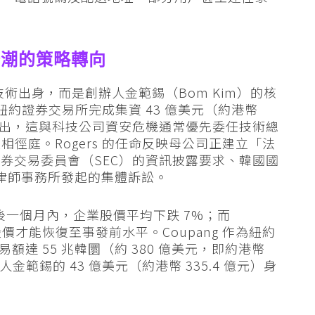
訟潮的策略轉向
 並非技術出身，而是創辦人金範錫（Bom Kim）的核
g 於紐約證券交易所完成集資 43 億美元（約港幣
師指出，這與科技公司資安危機通常優先委任技術總
相徑庭。Rogers 的任命反映母公司正建立「法
券交易委員會（SEC）的資訊披露要求、韓國國
el 等律師事務所發起的集體訴訟。
料外洩後一個月內，企業股價平均下跌 7%；而
 天股價才能恢復至事發前水平。Coupang 作為紐約
易額達 55 兆韓圜（約 380 億美元，即約港幣
金範錫的 43 億美元（約港幣 335.4 億元）身