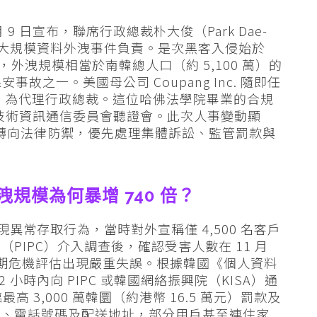
2 月 9 日宣布，聯席行政總裁朴大俊（Park Dae-
用戶的大規模資料外洩事件負責。是次黑客入侵始於
發現，外洩規模相當於南韓總人口（約 5,100 萬）的
故之一。美國母公司 Coupang Inc. 隨即任
gers 為代理行政總裁。這位哈佛法學院畢業的合規
科學技術資訊通信委員會聽證會。此次人事變動顯
擴張轉向法律防禦，優先處理集體訴訟、監管罰款與
：外洩規模為何暴增 740 倍？
 日首次發現異常存取行為，當時對外宣稱僅 4,500 名客戶
PIPC）介入調查後，確認受害人數在 11 月
企業初期危機評估出現嚴重失誤。根據韓國《個人資料
小時內向 PIPC 或韓國網絡振興院（KISA）通
高 3,000 萬韓圜（約港幣 16.5 萬元）罰款及
郵、電話號碼及配送地址，部分用戶甚至連住家