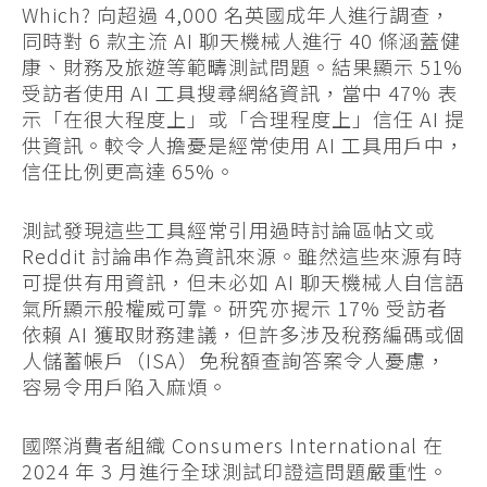
Which? 向超過 4,000 名英國成年人進行調查，
同時對 6 款主流 AI 聊天機械人進行 40 條涵蓋健
康、財務及旅遊等範疇測試問題。結果顯示 51%
受訪者使用 AI 工具搜尋網絡資訊，當中 47% 表
示「在很大程度上」或「合理程度上」信任 AI 提
供資訊。較令人擔憂是經常使用 AI 工具用戶中，
信任比例更高達 65%。
測試發現這些工具經常引用過時討論區帖文或
Reddit 討論串作為資訊來源。雖然這些來源有時
可提供有用資訊，但未必如 AI 聊天機械人自信語
氣所顯示般權威可靠。研究亦揭示 17% 受訪者
依賴 AI 獲取財務建議，但許多涉及稅務編碼或個
人儲蓄帳戶（ISA）免稅額查詢答案令人憂慮，
容易令用戶陷入麻煩。
國際消費者組織 Consumers International 在
2024 年 3 月進行全球測試印證這問題嚴重性。