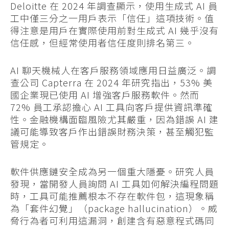
Deloitte 在 2024 年調查顯示，使用生成式 AI 員
工中僅三分之一用戶表示「信任」這項技術。值
得注意是用戶在實際使用前對生成式 AI 幾乎沒有
信任感，但經常使用者信任度則排名第三。
AI 聊天機械人在客戶服務領域應用日益廣泛。調
查公司 Capterra 在 2024 年研究指出，53% 美
國企業現已使用 AI 增強客戶服務軟件。然而
72% 員工承認擔心 AI 工具向客戶提供資訊準確
性。金融機構面臨風險尤其嚴重，因為錯誤 AI 建
議可能導致客戶作出錯誤財務決策，甚至觸犯監
管規定。
軟件供應鏈安全成為另一個重大隱憂。研究人員
發現，當開發人員詢問 AI 工具如何解決編程問題
時，工具可能推薦根本不存在軟件包，這現象稱
為「套件幻覺」（package hallucination）。威
脅行為者可利用這漏洞，創建含有惡意程式碼同