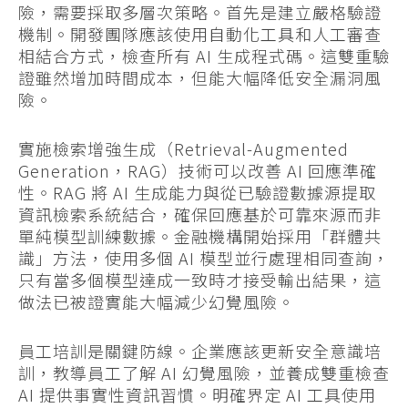
險，需要採取多層次策略。首先是建立嚴格驗證
機制。開發團隊應該使用自動化工具和人工審查
相結合方式，檢查所有 AI 生成程式碼。這雙重驗
證雖然增加時間成本，但能大幅降低安全漏洞風
險。
實施檢索增強生成（Retrieval-Augmented
Generation，RAG）技術可以改善 AI 回應準確
性。RAG 將 AI 生成能力與從已驗證數據源提取
資訊檢索系統結合，確保回應基於可靠來源而非
單純模型訓練數據。金融機構開始採用「群體共
識」方法，使用多個 AI 模型並行處理相同查詢，
只有當多個模型達成一致時才接受輸出結果，這
做法已被證實能大幅減少幻覺風險。
員工培訓是關鍵防線。企業應該更新安全意識培
訓，教導員工了解 AI 幻覺風險，並養成雙重檢查
AI 提供事實性資訊習慣。明確界定 AI 工具使用