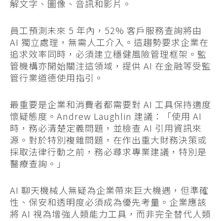
解文字、圖像、音訊和影片。
員工預測未來 5 年內，52% 客戶服務查詢將由
AI 獨立處理，無需人工介入。這趨勢要求企業在
追求效率同時，必須建立穩健風險管理框架。監
管機構亦開始關注這領域，提供 AI 在金融等受監
管行業道德使用指引。
最重要是企業和消費者都需要對 AI 工具保持適度
懷疑態度。Andrew Laughlin 建議：「使用 AI
時，務必清楚定義問題，並檢查 AI 引用資訊來
源。對於特別複雜問題，在作出重大財務決策或
採取法律行動之前，務必尋求專業建議，特別是
醫療查詢。」
AI 聊天機械人無疑為企業帶來巨大機遇，但準確
性、保安和透明度必須成為優先考量。企業應該
將 AI 視為增強人類能力工具，而非完全替代人類