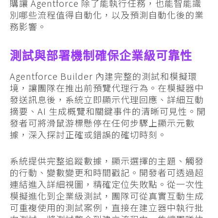
購讓 Agentforce 除了能執行任務，也能智能識
別哪些流程值得自動化，以及預測自動化後的業
務影響。
測試與部署機制確保企業級可靠性
Agentforce Builder 內建完整的測試和模擬環
境，讓團隊在推出前預覽代理行為。在模擬器中
發送訊息後，系統立即顯示代理回應、詳細互動
摘要、AI 生成概覽和關鍵事件的清晰可見性。開
發者可將滑鼠游標懸停在任何步驟上顯示元數
據，深入探討正確或錯誤的確切時刻。
系統提供完整追蹤數據，顯示選擇的主題、觸發
的行動、變數變更和時間戳記。開發者可透過超
連結進入詳細視圖，精確定位失敗點。從一次性
模擬進化到企業級測試，團隊可從真實互動生成
可重複使用的測試案例，直接在建立器中執行批