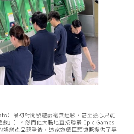
 Shinto）最初對開發遊戲毫無經驗，甚至擔心只能
戲」）。然而他大膽地直接聯繫 Epic Games
c 的娛樂產品競爭後，這家遊戲巨頭慷慨提供了專