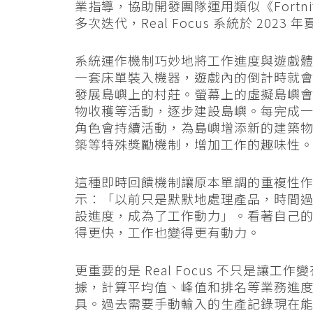
業指導，協助開發團隊運用類似《Fortnite
多次迭代，Real Focus 系統於 20
系統運作機制巧妙地將工作進度與遊戲
一套床單裝入機器，遊戲內的倒計時就
發展島嶼上的村莊。螢幕上的虛擬島嶼
物收穫等活動，逐步建設島嶼。每完成
角色會持續活動，為島嶼增添新的建築
築等特殊獎勵機制，增加工作的趣味性
這種即時回饋機制讓原本單調的重複性
示：「以前只是默默地處理產品，時間
設進度，成為了工作動力」。看著自己
得更快，工作也變得更有動力。
更重要的是 Real Focus 不只是
據，計算平均值、峰值和排名等業務進
具。過去需要手動輸入的生產記錄現在