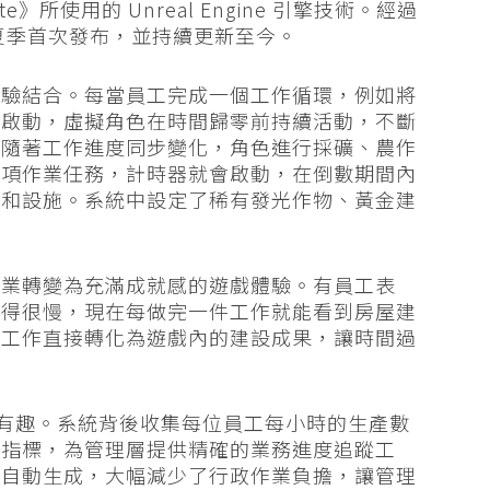
》所使用的 Unreal Engine 引擎技術。經過
23 年夏季首次發布，並持續更新至今。
體驗結合。每當員工完成一個工作循環，例如將
會啟動，虛擬角色在時間歸零前持續活動，不斷
會隨著工作進度同步變化，角色進行採礦、農作
一項作業任務，計時器就會啟動，在倒數期間內
物和設施。系統中設定了稀有發光作物、黃金建
。
作業轉變為充滿成就感的遊戲體驗。有員工表
過得很慢，現在每做完一件工作就能看到房屋建
的工作直接轉化為遊戲內的建設成果，讓時間過
讓工作變有趣。系統背後收集每位員工每小時的生產數
度指標，為管理層提供精確的業務進度追蹤工
能自動生成，大幅減少了行政作業負擔，讓管理