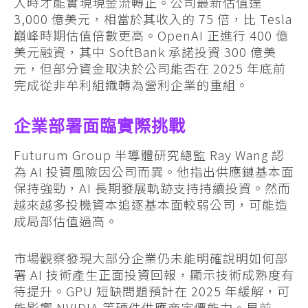
入時才能實現現金流轉正。公司最新估值達
3,000 億美元，相當於其收入的 75 倍，比 Tesla
巔峰時期估值倍數更高。OpenAI 正進行 400 億
美元融資，其中 SoftBank 承諾投資 300 億美
元，但部分資金取決於公司能否在 2025 年底前
完成從非牟利組織轉為營利企業的重組。
企業部署面臨實際挑戰
Futurum Group 半導體研究總監 Ray Wang 認
為 AI 投資風險因公司而異。他指出供應鏈基本面
保持強勁，AI 長期發展軌跡支持持續投資。然而
越來越多投機資本追逐基本面較弱公司，可能造
成局部估值過高。
市場觀察發現大部分企業仍未能明確說明如何部
署 AI 技術產生正面投資回報，顯示技術成熟度有
待提升。GPU 短缺問題預計在 2025 年緩解，可
能影響 NVIDIA 等硬件供應商定價能力。早前