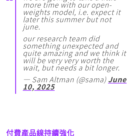
more time with our open-
weights model, i.e. expect it
later this summer but not
june.
our research team did
something unexpected and
quite amazing and we think it
will be very very worth the
wait, but needs a bit longer.
— Sam Altman (@sama)
June
10, 2025
付費產品線持續強化