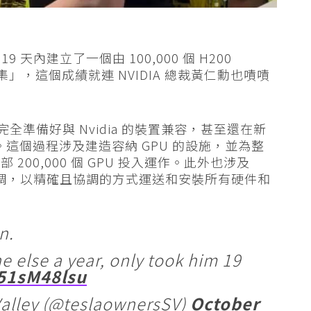
19 天內建立了一個由 100,000 個 H200
運算叢集」，這個成績就連 NVIDIA 總裁黃仁勳也嘖嘖
全準備好與 Nvidia 的裝置兼容，甚至還在新
訓練。這個過程涉及建造容納 GPU 的設施，並為整
00,000 個 GPU 投入運作。此外也涉及
的所有協調，以精確且協調的方式運送和安裝所有硬件和
n.
 else a year, only took him 19
q51sM48lsu
Valley (@teslaownersSV)
October