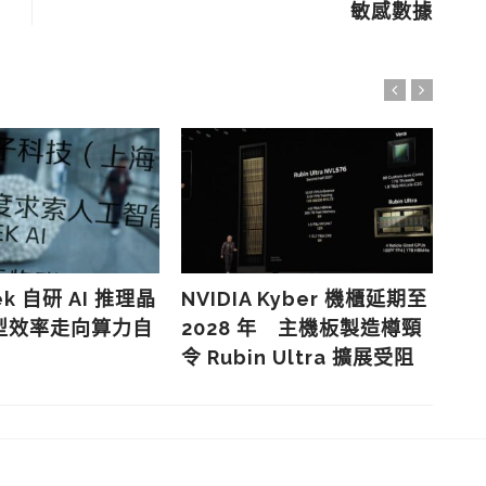
敏感數據
ek 自研 AI 推理晶
NVIDIA Kyber 機櫃延期至
HB
型效率走向算力自
2028 年 主機板製造樽頸
鍵
令 Rubin Ultra 擴展受阻
8