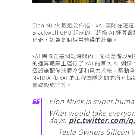
Elon Musk 最近公佈指，xAI 團隊在短短 
Blackwell GPU 組成的「超級 AI 
稱奇，認為是個相當難得的壯舉。
xAI 團隊在這個短時間內，從概念階段到完
的運算叢集上運行了 xAI 的首次 AI 
個設施配備液體冷卻和電力系統，驅動全部 2
NVIDIA 和 xAI 的工程團隊之間
基礎設施等等。
Elon Musk is super huma
What would take everyone
days.
pic.twitter.com/
— Tesla Owners Silicon 