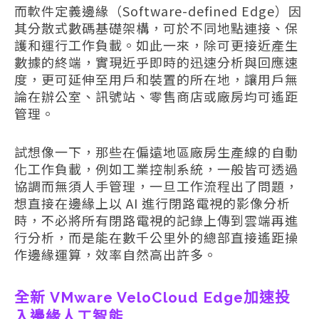
而軟件定義邊緣（Software-defined Edge）因
其分散式數碼基礎架構，可於不同地點連接、保
護和運行工作負載。如此一來，除可更接近產生
數據的終端，實現近乎即時的迅速分析與回應速
度，更可延伸至用戶和裝置的所在地，讓用戶無
論在辦公室、訊號站、零售商店或廠房均可遙距
管理。
試想像一下，那些在偏遠地區廠房生產線的自動
化工作負載，例如工業控制系統，一般皆可透過
協調而無須人手管理，一旦工作流程出了問題，
想直接在邊緣上以 AI 進行閉路電視的影像分析
時，不必將所有閉路電視的記錄上傳到雲端再進
行分析，而是能在數千公里外的總部直接遙距操
作邊緣運算，效率自然高出許多。
全新 VMware VeloCloud Edge
加速投
入邊緣人工智能