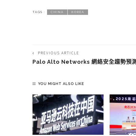
TAGS :
CHINA
KOREA
PREVIOUS ARTICLE
Palo Alto Networks 網絡安全趨勢預
YOU MIGHT ALSO LIKE