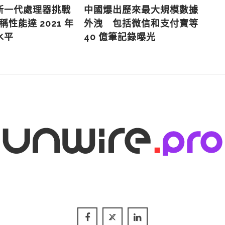
新一代處理器挑戰
中國爆出歷來最大規模數據
N
聲稱性能達 2021 年
外洩 包括微信和支付寶等
中
水平
40 億筆記錄曝光
持