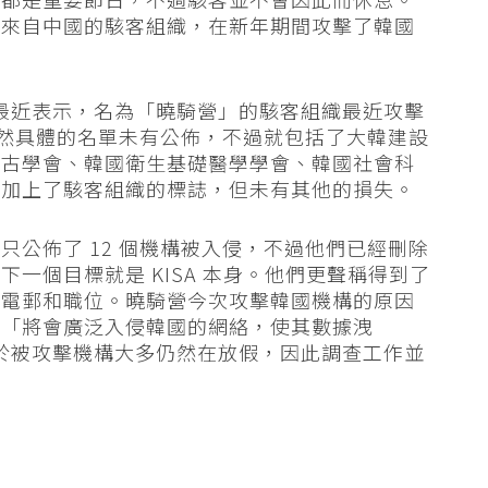
似來自中國的駭客組織，在新年期間攻擊了韓國
) 最近表示，名為「曉騎營」的駭客組織最近攻擊
雖然具體的名單未有公佈，不過就包括了大韓建設
韓國考古學會、韓國衛生基礎醫學學會、韓國社會科
，加上了駭客組織的標誌，但未有其他的損失。
公佈了 12 個機構被入侵，不過他們已經刪除
一個目標就是 KISA 本身。他們更聲稱得到了
、電郵和職位。曉騎營今次攻擊韓國機構的原因
此「將會廣泛入侵韓國的網絡，使其數據洩
由於被攻擊機構大多仍然在放假，因此調查工作並